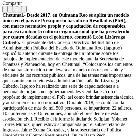
Compartir
Chetumal.- Desde 2017, en Quintana Roo se aplica un modelo
único en el país de Presupuesto basado en Resultados (PbR),
con marco normativo propio y capacitación de responsables,
para así cambiar la cultura organizacional que ha prevalecido
por cuatro décadas en el gobierno, comentó León Lizárraga
Cubedo.
El presidente del Consejo Directivo del Instituto de
Administración Pública del Estado de Quintana Roo (Iapqroo)
explicó lo anterior durante la entrega de un informe sobre los
trabajos de implementación de este modelo ante la Secretaría de
Finanzas y Planeación, hoy en Chetumal. “Colocamos los cimientos
de una transformación que llevará al manejo más responsable y
eficiente de los recursos públicos, una de las tareas más importantes
que asumió como reto esta administración”, añadió Lizárraga
Cubedo. Iapqroo ha realizado una serie de capacitaciones a a
personal de organismos gubernamentales y entidades, con el
propósito de implementar el PbR, así como brindar asistencia técnica
y auxiliar en el marco normativo. Durante 2018, se contó con la
participación de más de mil 500 personas, se impartieron 22 talleres,
10 conferencias y 16 reuniones, abundó el presidente de esta
asociación civil. Recibió el informe la titular de Sefiplan, Yohanet
Torres Muñoz, quien estuvo acompañada por el subsecretario de
Ingresos, Jaime Zetina González, y la subsecretaria de Política
Hacendaria y Control Presupuestal, Dulce Basto Pech.