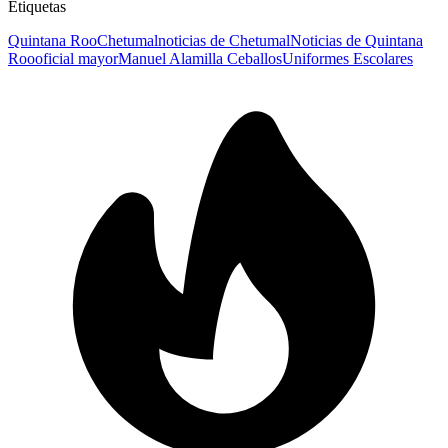
Etiquetas
Quintana Roo
Chetumal
noticias de Chetumal
Noticias de Quintana
Roo
oficial mayor
Manuel Alamilla Ceballos
Uniformes Escolares