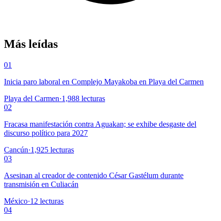
Más leídas
01
Inicia paro laboral en Complejo Mayakoba en Playa del Carmen
Playa del Carmen
·
1,988
lecturas
02
Fracasa manifestación contra Aguakan; se exhibe desgaste del
discurso político para 2027
Cancún
·
1,925
lecturas
03
Asesinan al creador de contenido César Gastélum durante
transmisión en Culiacán
México
·
12
lecturas
04