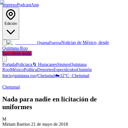
Impreso
Podcast
App
Edición
Noticias de México, desde
Quinta
Fuerza
Quintana Roo
Suscríbete gratis
Portada
Policiaca
🌀 Huracanes
Sismos
Quintana
Roo
México
Política
Deportes
Espectáculos
Opinión
Inicio
/
quintana roo
/
Chetumal
☁️
32
°C
·
Chetumal
Chetumal
Nada para nadie en licitación de
uniformes
M
Miriam Barrios
·
21 de mayo de 2018