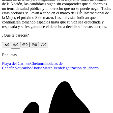
de la Nación, las candidatas sigan sin comprender que el aborto es
un tema de salud pública y un derecho que no se puede negar. Todas
estas acciones se llevan a cabo en el marco del Día Internacional de
la Mujer, el próximo 8 de marzo. Las activistas indican que
continuarán tomando espacios hasta que su voz sea escuchada y
respetada y se les garantice el derecho a decidir sobre sus cuerpos.
¿Qué te pareció?
🔥
0
👍
0
😲
0
😢
0
😠
0
Etiquetas
Playa del Carmen
Chetumal
noticias de
Cancún
Noticaribe
Aborto
Marea Verde
legalización del aborto