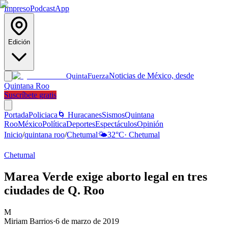
Impreso
Podcast
App
Edición
Noticias de México, desde
Quinta
Fuerza
Quintana Roo
Suscríbete gratis
Portada
Policiaca
🌀 Huracanes
Sismos
Quintana
Roo
México
Política
Deportes
Espectáculos
Opinión
Inicio
/
quintana roo
/
Chetumal
🌤️
32
°C
·
Chetumal
Chetumal
Marea Verde exige aborto legal en tres
ciudades de Q. Roo
M
Miriam Barrios
·
6 de marzo de 2019