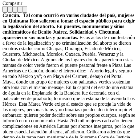
Compartir
Cancún.- Tal como ocurrió en varias ciudades del país, mujeres
en Quintana Roo salieron a tomar el espacio público para exigir
la legalización del aborto. En puentes, monumentos y sitios
emblemáticos de Benito Juárez, Solidaridad y Chetumal,
aparecieron sus mantas y pancartas.
Estos actos de manifestación
a favor de la legalización y no criminalización del aborto se dieron
en otros estados como Chiapas, Durango, Estado de México,
Guerrero, Michoacán, Morelos, Oaxaca, Puebla, Veracruz y la
Ciudad de México. Algunos de los lugares donde aparecieron estas
mantas de color verde fueron el puente peatonal frente a Plaza Las
Américas de Cancún, donde el letrero dice: “Aborto legal y seguro
en todo México ya”; o en Playa del Carmen, debajo del Portal
Maya, donde un grupo de mujeres con paliacates verdes sostenían
otra lona con el mismo mensaje. En la capital del estado una estatua
de águila en la Explanada de la Bandera fue decorada con el
paliacate verde proaborto, lo mismo que la estatua de la avenida Los
Héroes. Esta Marea Verde exige al estado que se proteja la vida de
las mujeres, personas trans y no binarias que deciden interrumpir el
embarazo; quieren poder decidir sobre sus propios cuerpos, según se
informó en un comunicado. Hasta 760 mil mujeres cada año tienen
complicaciones en América Latina por abortos inseguros, por lo que
piden especial atención al tema, añadieron. Criticaron además que
dentro de la terna para magistrada de la Suprema Corte de Justicia