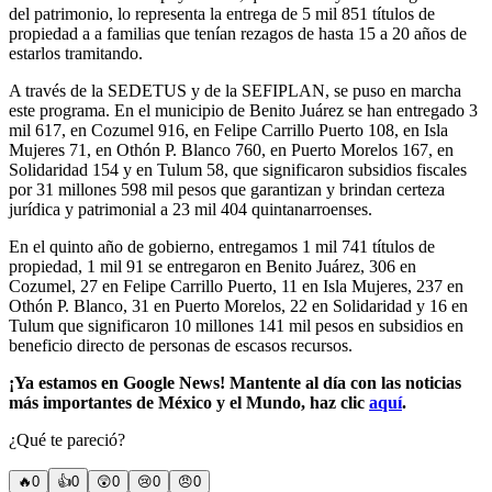
del patrimonio, lo representa la entrega de 5 mil 851 títulos de
propiedad a a familias que tenían rezagos de hasta 15 a 20 años de
estarlos tramitando.
A través de la SEDETUS y de la SEFIPLAN, se puso en marcha
este programa. En el municipio de Benito Juárez se han entregado 3
mil 617, en Cozumel 916, en Felipe Carrillo Puerto 108, en Isla
Mujeres 71, en Othón P. Blanco 760, en Puerto Morelos 167, en
Solidaridad 154 y en Tulum 58, que significaron subsidios fiscales
por 31 millones 598 mil pesos que garantizan y brindan certeza
jurídica y patrimonial a 23 mil 404 quintanarroenses.
En el quinto año de gobierno, entregamos 1 mil 741 títulos de
propiedad, 1 mil 91 se entregaron en Benito Juárez, 306 en
Cozumel, 27 en Felipe Carrillo Puerto, 11 en Isla Mujeres, 237 en
Othón P. Blanco, 31 en Puerto Morelos, 22 en Solidaridad y 16 en
Tulum que significaron 10 millones 141 mil pesos en subsidios en
beneficio directo de personas de escasos recursos.
¡Ya estamos en Google News! Mantente al día con las noticias
más importantes de México y el Mundo, haz clic
aquí
.
¿Qué te pareció?
🔥
0
👍
0
😲
0
😢
0
😠
0