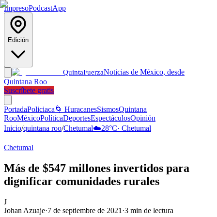
Impreso
Podcast
App
Edición
Noticias de México, desde
Quinta
Fuerza
Quintana Roo
Suscríbete gratis
Portada
Policiaca
🌀 Huracanes
Sismos
Quintana
Roo
México
Política
Deportes
Espectáculos
Opinión
Inicio
/
quintana roo
/
Chetumal
☁️
28
°C
·
Chetumal
Chetumal
Más de $547 millones invertidos para
dignificar comunidades rurales
J
Johan Azuaje
·
7 de septiembre de 2021
·
3
min de lectura