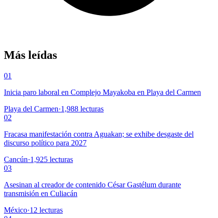
Más leídas
01
Inicia paro laboral en Complejo Mayakoba en Playa del Carmen
Playa del Carmen
·
1,988
lecturas
02
Fracasa manifestación contra Aguakan; se exhibe desgaste del
discurso político para 2027
Cancún
·
1,925
lecturas
03
Asesinan al creador de contenido César Gastélum durante
transmisión en Culiacán
México
·
12
lecturas