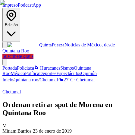
Impreso
Podcast
App
Edición
Noticias de México, desde
Quinta
Fuerza
Quintana Roo
Suscríbete gratis
Portada
Policiaca
🌀 Huracanes
Sismos
Quintana
Roo
México
Política
Deportes
Espectáculos
Opinión
Inicio
/
quintana roo
/
Chetumal
🌤️
27
°C
·
Chetumal
Chetumal
Ordenan retirar spot de Morena en
Quintana Roo
M
Miriam Barrios
·
23 de enero de 2019