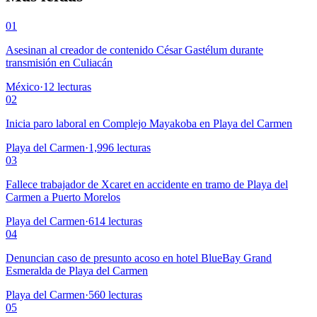
01
Asesinan al creador de contenido César Gastélum durante
transmisión en Culiacán
México
·
12
lecturas
02
Inicia paro laboral en Complejo Mayakoba en Playa del Carmen
Playa del Carmen
·
1,996
lecturas
03
Fallece trabajador de Xcaret en accidente en tramo de Playa del
Carmen a Puerto Morelos
Playa del Carmen
·
614
lecturas
04
Denuncian caso de presunto acoso en hotel BlueBay Grand
Esmeralda de Playa del Carmen
Playa del Carmen
·
560
lecturas
05