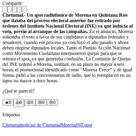
Compartir
Chetumal.- Un spot radiofónico de Morena en Quintana Roo
que databa del proceso electoral anterior fue retirado por
órdenes del Instituto Nacional Electoral (INE) ya que inducía al
voto, previo al arranque de las campañas.
En el anuncio, Morena
solicitaba el voto a favor de sus candidatos a diputados federales y
senadores, cuando ese proceso ya concluyó el año pasado y ahora
deben elegirse diputados locales. Tanto el Partido Acción Nacional
como Movimiento Ciudadano interpusieron quejas para que se
retirara el spot, ya que generaba confusión. La Comisión de Quejas
del INE ordenó a Morena, sustituir, en un plazo no mayor a seis
horas, el promocional identificado como “Morena Crece” y de igual
forma, pidió a las concesionarias de radio, que lo reemplacen en un
lapso no mayor a doce horas.
¿Qué te pareció?
🔥
0
👍
0
😲
0
😢
0
😠
0
Etiquetas
Chetumal
noticias de Chetumal
Morena
INE
spot