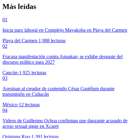
Más leídas
01
Inicia paro laboral en Complejo Mayakoba en Playa del Carmen
Playa del Carmen
·
1,988
lecturas
02
Fracasa manifestación contra Aguakan; se exhibe desgaste del
discurso político para 2027
Cancún
·
1,925
lecturas
03
Asesinan al creador de contenido César Gastélum durante
transmisión en Culiacán
México
·
12
lecturas
04
Videos de Guillermo Ochoa confirman que danzante acusado de
acoso sexual sigue en Xcaret
Quintana Roo
·
1,391
lecturas