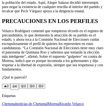
la población del estado. Aquí, Alegre Salazar decidió interrumpir,
para negar la existencia de cualquier rencilla al interior del partido y
recalcar que Pech Várguez apoya a la dirigencia estatal.
PRECAUCIONES EN LOS PERFILES
Velazco Rodríguez comentó que rompieron récords en el registro de
precandidatos, lo que demuestra la atracción de su partido en el
estado, y ahora toca a la Comisión Nacional de Elecciones cuidar
escrupulosamente el perfil de quienes los representen en estas
candidaturas. “La Comisión Nacional de Elecciones tiene muy claro
el panorama de Quintana Roo y sabemos que tomarán la elección
más inteligente”, afirmó. Sobre el supuesto “golpeteo” en contra de
Morena, indicó que es porque incomoda a los gobernantes y dijo
respetar a la libertad de expresión, siempre que sea respetuosa y con
fundamentos.
¿Qué te pareció?
🔥
0
👍
0
😲
0
😢
0
😠
0
Etiquetas
Chetumal
noticias de Chetumal
Morena
Ricardo Velazco