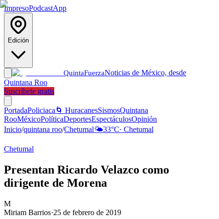
Impreso
Podcast
App
Edición
Noticias de México, desde
Quinta
Fuerza
Quintana Roo
Suscríbete gratis
Portada
Policiaca
🌀 Huracanes
Sismos
Quintana
Roo
México
Política
Deportes
Espectáculos
Opinión
Inicio
/
quintana roo
/
Chetumal
🌤️
33
°C
·
Chetumal
Chetumal
Presentan Ricardo Velazco como
dirigente de Morena
M
Miriam Barrios
·
25 de febrero de 2019