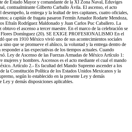
irante de Estado Mayor y comandante de la XI Zona Naval, Eduviges
l, contraalmirante Gilberto Carballo Ávila. El ascenso, el acto
desempeño, la entrega y la lealtad de tres capitanes, cuatro oficiales,
antos; a capitán de fragata pasaron Fermín Amador Rodarte Mendoza,
los Efraín Rodríguez Maldonado y Juan Carlos Puc Caballero. La
btuvo el ascenso a tercer maestre. En el marco de la celebración se
ulmaro Flores Domínguez (20). SE EXIGE PROFESIONALISMO En el
rdó que en 1910 México vivió uno de sus acontecimientos sociales
 sino que se promueve el ahínco, la voluntad y la entrega dentro de
responder a las expectativas de los tiempos actuales. Cuando
xpresó. Ley de Ascenso de las Fuerzas Armadas de México Artículo 1:
tre mujeres y hombres. Ascensos es el acto mediante el cual el mando
 México. Artículo 2.- Es facultad del Mando Supremo ascender a los
 de la Constitución Política de los Estados Unidos Mexicanos y la
Supremo, según lo establecido en la presente Ley y demás
nte Ley y demás disposiciones aplicables.