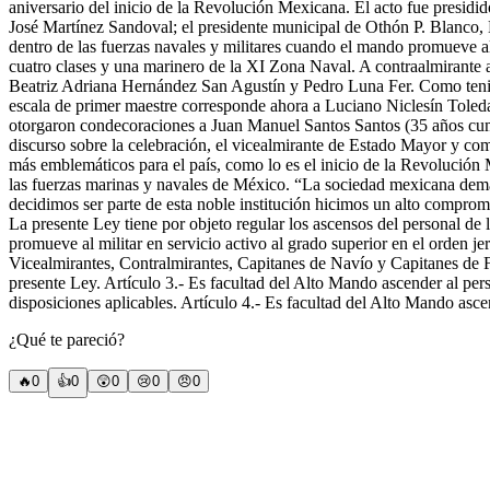
aniversario del inicio de la Revolución Mexicana. El acto fue presi
José Martínez Sandoval; el presidente municipal de Othón P. Blanco, 
dentro de las fuerzas navales y militares cuando el mando promueve al a
cuatro clases y una marinero de la XI Zona Naval. A contraalmirant
Beatriz Adriana Hernández San Agustín y Pedro Luna Fer. Como tenie
escala de primer maestre corresponde ahora a Luciano Niclesín Toled
otorgaron condecoraciones a Juan Manuel Santos Santos (35 años
discurso sobre la celebración, el vicealmirante de Estado Mayor y c
más emblemáticos para el país, como lo es el inicio de la Revolución
las fuerzas marinas y navales de México. “La sociedad mexicana dema
decidimos ser parte de esta noble institución hicimos un alto comprom
La presente Ley tiene por objeto regular los ascensos del personal d
promueve al militar en servicio activo al grado superior en el orden 
Vicealmirantes, Contralmirantes, Capitanes de Navío y Capitanes de Fr
presente Ley. Artículo 3.- Es facultad del Alto Mando ascender al pe
disposiciones aplicables. Artículo 4.- Es facultad del Alto Mando asce
¿Qué te pareció?
🔥
0
👍
0
😲
0
😢
0
😠
0