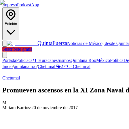
Impreso
Podcast
App
Edición
Quinta
Fuerza
Noticias de México, desde Quint
Suscríbete gratis
Portada
Policiaca
🌀 Huracanes
Sismos
Quintana Roo
México
Política
De
Inicio
/
quintana roo
/
Chetumal
🌤️
27
°C
·
Chetumal
Chetumal
Promueven ascensos en la XI Zona Naval 
M
Miriam Barrios
·
20 de noviembre de 2017