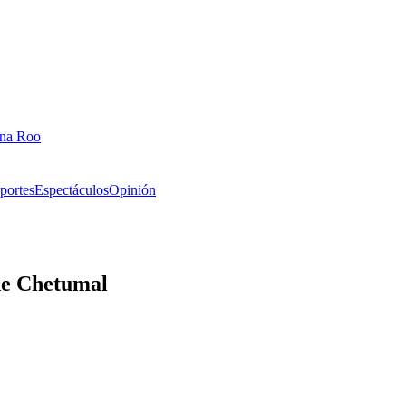
ana Roo
portes
Espectáculos
Opinión
de Chetumal