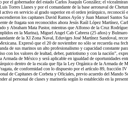
dido por el gobernador del estado Carlos Joaquín González; el vicealm
Luis Torres Llanes y por el comandante de la base aeronaval de Chetuma
ctivo en servicio al grado superior en el orden jerárquico, reconoció el 
e ascendieron los capitanes David Ramos Ayón y Juan Manuel Santos S
nte de fragata son reconocidos ahora Jesús Raúl López Martínez, Car
ado y Abraham Mata Pastor, mientras que Alfonso de la Cruz Rodríguez o
 cumplidos en la Marina), Miguel Angel Cab Cabrera (25 años) y B
omandante de la XI Zona Naval, Eduviges José Martínez Sandoval, reco
 Mexicana. Expresó que el 20 de noviembre no sólo se recuerda esa fecha
nda de sus marinos un alto profesionalismo y capacidad constante para 
iso con los valores de lealtad, deber, patriotismo y con la nación”, e
e la Armada de México y será aplicable en igualdad de oportunidades en
jerárquico dentro de la escala que fija la Ley Orgánica de la Armada de
agata, de conformidad con lo dispuesto por el artículo 89, fracción IV
rsonal de Capitanes de Corbeta y Oficiales, previo acuerdo del Mando 
nder al personal de clases y marinería según lo establecido en la prese