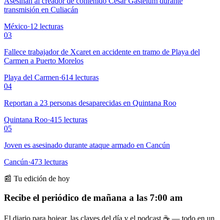
Asesinan al creador de contenido César Gastélum durante
transmisión en Culiacán
México
·
12
lecturas
03
Fallece trabajador de Xcaret en accidente en tramo de Playa del
Carmen a Puerto Morelos
Playa del Carmen
·
614
lecturas
04
Reportan a 23 personas desaparecidas en Quintana Roo
Quintana Roo
·
415
lecturas
05
Joven es asesinado durante ataque armado en Cancún
Cancún
·
473
lecturas
📰 Tu edición de hoy
Recibe el periódico de mañana a las 7:00 am
El diario para hojear, las claves del día y el podcast ☕ — todo en un