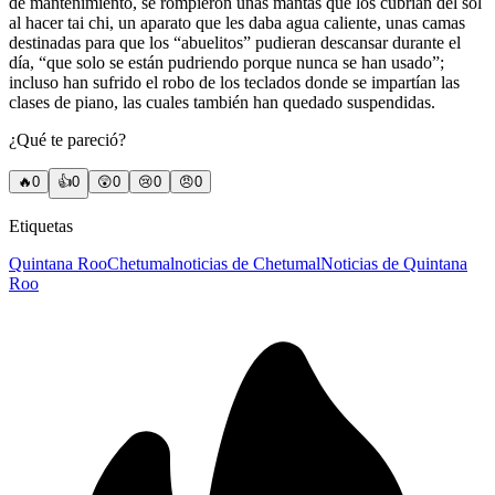
de mantenimiento, se rompieron unas mantas que los cubrían del sol
al hacer tai chi, un aparato que les daba agua caliente, unas camas
destinadas para que los “abuelitos” pudieran descansar durante el
día, “que solo se están pudriendo porque nunca se han usado”;
incluso han sufrido el robo de los teclados donde se impartían las
clases de piano, las cuales también han quedado suspendidas.
¿Qué te pareció?
🔥
0
👍
0
😲
0
😢
0
😠
0
Etiquetas
Quintana Roo
Chetumal
noticias de Chetumal
Noticias de Quintana
Roo