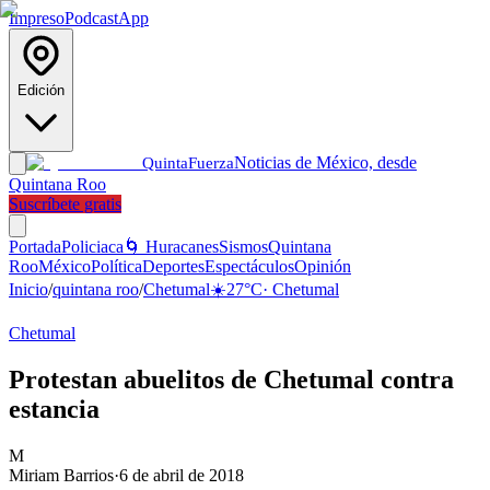
Impreso
Podcast
App
Edición
Noticias de México, desde
Quinta
Fuerza
Quintana Roo
Suscríbete gratis
Portada
Policiaca
🌀 Huracanes
Sismos
Quintana
Roo
México
Política
Deportes
Espectáculos
Opinión
Inicio
/
quintana roo
/
Chetumal
☀️
27
°C
·
Chetumal
Chetumal
Protestan abuelitos de Chetumal contra
estancia
M
Miriam Barrios
·
6 de abril de 2018