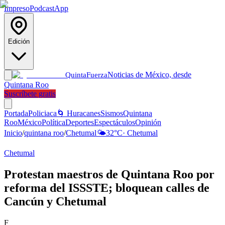
Impreso
Podcast
App
Edición
Noticias de México, desde
Quinta
Fuerza
Quintana Roo
Suscríbete gratis
Portada
Policiaca
🌀 Huracanes
Sismos
Quintana
Roo
México
Política
Deportes
Espectáculos
Opinión
Inicio
/
quintana roo
/
Chetumal
🌤️
32
°C
·
Chetumal
Chetumal
Protestan maestros de Quintana Roo por
reforma del ISSSTE; bloquean calles de
Cancún y Chetumal
F