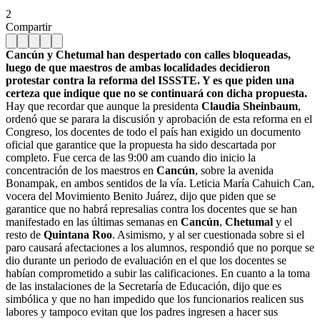
2
Compartir
Cancún y Chetumal han despertado con calles bloqueadas,
luego de que maestros de ambas localidades decidieron
protestar contra la reforma del ISSSTE. Y es que piden una
certeza que indique que no se continuará con dicha propuesta.
Hay que recordar que aunque la presidenta
Claudia Sheinbaum
,
ordenó que se parara la discusión y aprobación de esta reforma en el
Congreso, los docentes de todo el país han exigido un documento
oficial que garantice que la propuesta ha sido descartada por
completo. Fue cerca de las 9:00 am cuando dio inicio la
concentración de los maestros en
Cancún
, sobre la avenida
Bonampak, en ambos sentidos de la vía. Leticia María Cahuich Can,
vocera del Movimiento Benito Juárez, dijo que piden que se
garantice que no habrá represalias contra los docentes que se han
manifestado en las últimas semanas en
Cancún
,
Chetumal
y el
resto de
Quintana Roo
. Asimismo, y al ser cuestionada sobre si el
paro causará afectaciones a los alumnos, respondió que no porque se
dio durante un periodo de evaluación en el que los docentes se
habían comprometido a subir las calificaciones. En cuanto a la toma
de las instalaciones de la Secretaría de Educación, dijo que es
simbólica y que no han impedido que los funcionarios realicen sus
labores y tampoco evitan que los padres ingresen a hacer sus