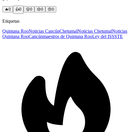
🔥
0
👍
0
😲
0
😢
0
😠
0
Etiquetas
Quintana Roo
Noticias Cancún
Chetumal
Noticias Chetumal
Noticias
Quintana Roo
Cancún
maestros de Quintana Roo
Ley del ISSSTE