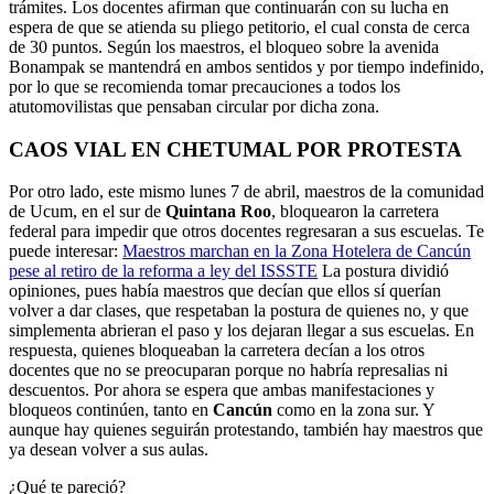
trámites. Los docentes afirman que continuarán con su lucha en
espera de que se atienda su pliego petitorio, el cual consta de cerca
de 30 puntos. Según los maestros, el bloqueo sobre la avenida
Bonampak se mantendrá en ambos sentidos y por tiempo indefinido,
por lo que se recomienda tomar precauciones a todos los
atutomovilistas que pensaban circular por dicha zona.
CAOS VIAL EN CHETUMAL POR PROTESTA
Por otro lado, este mismo lunes 7 de abril, maestros de la comunidad
de Ucum, en el sur de
Quintana Roo
, bloquearon la carretera
federal para impedir que otros docentes regresaran a sus escuelas. Te
puede interesar:
Maestros marchan en la Zona Hotelera de Cancún
pese al retiro de la reforma a ley del ISSSTE
La postura dividió
opiniones, pues había maestros que decían que ellos sí querían
volver a dar clases, que respetaban la postura de quienes no, y que
simplementa abrieran el paso y los dejaran llegar a sus escuelas. En
respuesta, quienes bloqueaban la carretera decían a los otros
docentes que no se preocuparan porque no habría represalias ni
descuentos. Por ahora se espera que ambas manifestaciones y
bloqueos continúen, tanto en
Cancún
como en la zona sur. Y
aunque hay quienes seguirán protestando, también hay maestros que
ya desean volver a sus aulas.
¿Qué te pareció?