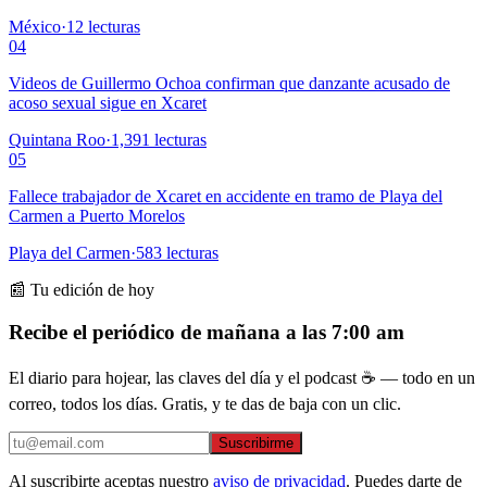
México
·
12
lecturas
04
Videos de Guillermo Ochoa confirman que danzante acusado de
acoso sexual sigue en Xcaret
Quintana Roo
·
1,391
lecturas
05
Fallece trabajador de Xcaret en accidente en tramo de Playa del
Carmen a Puerto Morelos
Playa del Carmen
·
583
lecturas
📰 Tu edición de hoy
Recibe el periódico de mañana a las 7:00 am
El diario para hojear, las claves del día y el podcast ☕ — todo en un
correo, todos los días. Gratis, y te das de baja con un clic.
Suscribirme
Al suscribirte aceptas nuestro
aviso de privacidad
. Puedes darte de