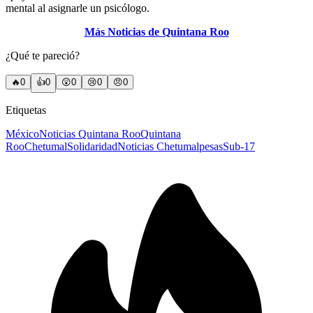
mental al asignarle un psicólogo.
Más Noticias de Quintana Roo
¿Qué te pareció?
🔥
0
👍
0
😲
0
😢
0
😠
0
Etiquetas
México
Noticias Quintana Roo
Quintana
Roo
Chetumal
Solidaridad
Noticias Chetumal
pesas
Sub-17