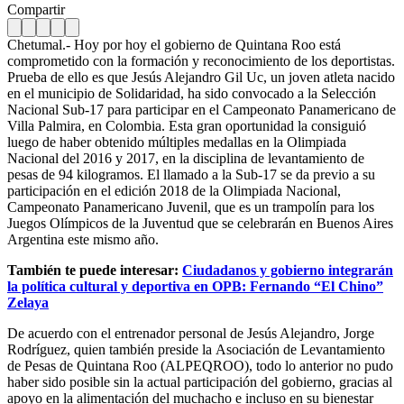
Compartir
Chetumal.- Hoy por hoy el gobierno de Quintana Roo está
comprometido con la formación y reconocimiento de los deportistas.
Prueba de ello es que Jesús Alejandro Gil Uc, un joven atleta nacido
en el municipio de Solidaridad, ha sido convocado a la Selección
Nacional Sub-17 para participar en el Campeonato Panamericano de
Villa Palmira, en Colombia. Esta gran oportunidad la consiguió
luego de haber obtenido múltiples medallas en la Olimpiada
Nacional del 2016 y 2017, en la disciplina de levantamiento de
pesas de 94 kilogramos. El llamado a la Sub-17 se da previo a su
participación en el edición 2018 de la Olimpiada Nacional,
Campeonato Panamericano Juvenil, que es un trampolín para los
Juegos Olímpicos de la Juventud que se celebrarán en Buenos Aires
Argentina este mismo año.
También te puede interesar:
Ciudadanos y gobierno integrarán
la política cultural y deportiva en OPB: Fernando “El Chino”
Zelaya
De acuerdo con el entrenador personal de Jesús Alejandro, Jorge
Rodríguez, quien también preside la Asociación de Levantamiento
de Pesas de Quintana Roo (ALPEQROO), todo lo anterior no pudo
haber sido posible sin la actual participación del gobierno, gracias al
apoyo en la alimentación del muchacho e incluso en su bienestar