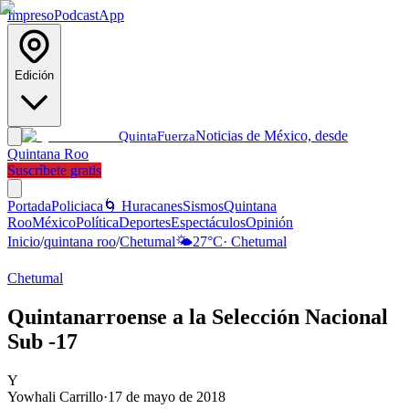
Impreso
Podcast
App
Edición
Noticias de México, desde
Quinta
Fuerza
Quintana Roo
Suscríbete gratis
Portada
Policiaca
🌀 Huracanes
Sismos
Quintana
Roo
México
Política
Deportes
Espectáculos
Opinión
Inicio
/
quintana roo
/
Chetumal
🌤️
27
°C
·
Chetumal
Chetumal
Quintanarroense a la Selección Nacional
Sub -17
Y
Yowhali Carrillo
·
17 de mayo de 2018