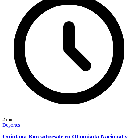
2
min
Deportes
Quintana Roo sobresale en Olimpiada Nacional y