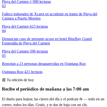
Playa del Carmen
·
1,998
lecturas
03
Fallece trabajador de Xcaret en accidente en tramo de Playa del
Carmen a Puerto Morelos
Playa del Carmen
·
623
lecturas
04
Denuncian caso de presunto acoso en hotel BlueBay Grand
Esmeralda de Playa del Carmen
Playa del Carmen
·
596
lecturas
05
Reportan a 23 personas desaparecidas en Quintana Roo
Quintana Roo
·
421
lecturas
📰 Tu edición de hoy
Recibe el periódico de mañana a las 7:00 am
El diario para hojear, las claves del día y el podcast ☕ — todo en un
correo, todos los días. Gratis, y te das de baja con un clic.