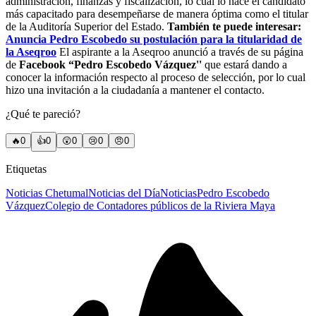
administración, finanzas y fiscalización, lo cual lo hace el candidato
más capacitado para desempeñarse de manera óptima como el titular
de la Auditoría Superior del Estado.
También te puede interesar:
Anuncia Pedro Escobedo su postulación para la titularidad de
la Aseqroo
El aspirante a la Aseqroo anunció a través de su página
de
Facebook “Pedro Escobedo Vázquez''
que estará dando a
conocer la información respecto al proceso de selección, por lo cual
hizo una invitación a la ciudadanía a mantener el contacto.
¿Qué te pareció?
🔥
0
👍
0
😲
0
😢
0
😠
0
Etiquetas
Noticias Chetumal
Noticias del Día
Noticias
Pedro Escobedo
Vázquez
Colegio de Contadores públicos de la Riviera Maya