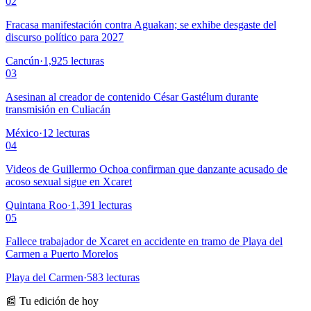
02
Fracasa manifestación contra Aguakan; se exhibe desgaste del
discurso político para 2027
Cancún
·
1,925
lecturas
03
Asesinan al creador de contenido César Gastélum durante
transmisión en Culiacán
México
·
12
lecturas
04
Videos de Guillermo Ochoa confirman que danzante acusado de
acoso sexual sigue en Xcaret
Quintana Roo
·
1,391
lecturas
05
Fallece trabajador de Xcaret en accidente en tramo de Playa del
Carmen a Puerto Morelos
Playa del Carmen
·
583
lecturas
📰 Tu edición de hoy