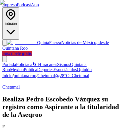
Impreso
Podcast
App
Edición
Noticias de México, desde
Quinta
Fuerza
Quintana Roo
Suscríbete gratis
Portada
Policiaca
🌀 Huracanes
Sismos
Quintana
Roo
México
Política
Deportes
Espectáculos
Opinión
Inicio
/
quintana roo
/
Chetumal
⛈️
28
°C
·
Chetumal
Chetumal
Realiza Pedro Escobedo Vázquez su
registro como Aspirante a la titularidad
de la Aseqroo
F