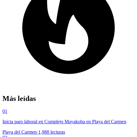
Más leídas
01
Inicia paro laboral en Complejo Mayakoba en Playa del Carmen
Playa del Carmen
·
1,988
lecturas