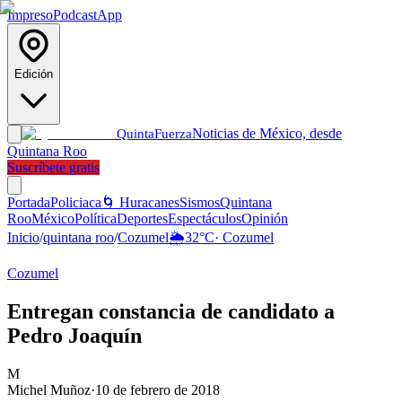
Impreso
Podcast
App
Edición
Noticias de México, desde
Quinta
Fuerza
Quintana Roo
Suscríbete gratis
Portada
Policiaca
🌀 Huracanes
Sismos
Quintana
Roo
México
Política
Deportes
Espectáculos
Opinión
Inicio
/
quintana roo
/
Cozumel
🌦️
32
°C
·
Cozumel
Cozumel
Entregan constancia de candidato a
Pedro Joaquín
M
Michel Muñoz
·
10 de febrero de 2018