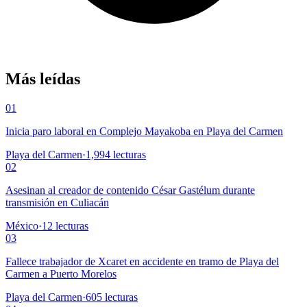
Más leídas
01
Inicia paro laboral en Complejo Mayakoba en Playa del Carmen
Playa del Carmen
·
1,994
lecturas
02
Asesinan al creador de contenido César Gastélum durante
transmisión en Culiacán
México
·
12
lecturas
03
Fallece trabajador de Xcaret en accidente en tramo de Playa del
Carmen a Puerto Morelos
Playa del Carmen
·
605
lecturas