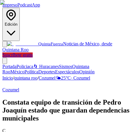
Impreso
Podcast
App
Edición
Noticias de México, desde
Quinta
Fuerza
Quintana Roo
Suscríbete gratis
Portada
Policiaca
🌀 Huracanes
Sismos
Quintana
Roo
México
Política
Deportes
Espectáculos
Opinión
Inicio
/
quintana roo
/
Cozumel
🌤️
25
°C
·
Cozumel
Cozumel
Constata equipo de transición de Pedro
Joaquín estado que guardan dependencias
municipales
C