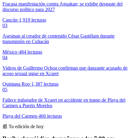
Fracasa manifestación contra Aguakan; se exhibe desgaste del
discurso político para 2027
Cancún
·
1,919
lecturas
03
Asesinan al creador de contenido César Gastélum durante
transmisión en Culiacán
México
·
484
lecturas
04
Videos de Guillermo Ochoa confirman que danzante acusado de
acoso sexual sigue en Xcaret
Quintana Roo
·
1,387
lecturas
05
Fallece trabajador de Xcaret en accidente en tramo de Playa del
Carmen a Puerto Morelos
Playa del Carmen
·
466
lecturas
📰 Tu edición de hoy