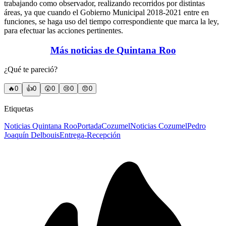
trabajando como observador, realizando recorridos por distintas
áreas, ya que cuando el Gobierno Municipal 2018-2021 entre en
funciones, se haga uso del tiempo correspondiente que marca la ley,
para efectuar las acciones pertinentes.
Más noticias de Quintana Roo
¿Qué te pareció?
🔥
0
👍
0
😲
0
😢
0
😠
0
Etiquetas
Noticias Quintana Roo
Portada
Cozumel
Noticias Cozumel
Pedro
Joaquín Delbouis
Entrega-Recepción