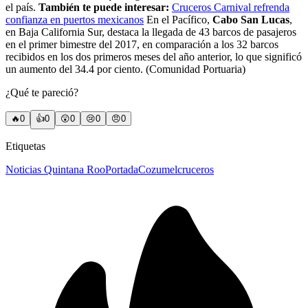
el país.
También te puede interesar:
Cruceros Carnival refrenda
confianza en puertos mexicanos
En el Pacífico,
Cabo San Lucas
,
en Baja California Sur, destaca la llegada de 43 barcos de pasajeros
en el primer bimestre del 2017, en comparación a los 32 barcos
recibidos en los dos primeros meses del año anterior, lo que significó
un aumento del 34.4 por ciento. (Comunidad Portuaria)
¿Qué te pareció?
🔥
0
👍
0
😲
0
😢
0
😠
0
Etiquetas
Noticias Quintana Roo
Portada
Cozumel
cruceros