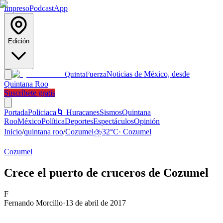
Impreso
Podcast
App
Edición
Noticias de México, desde
Quinta
Fuerza
Quintana Roo
Suscríbete gratis
Portada
Policiaca
🌀 Huracanes
Sismos
Quintana
Roo
México
Política
Deportes
Espectáculos
Opinión
Inicio
/
quintana roo
/
Cozumel
⛈️
32
°C
·
Cozumel
Cozumel
Crece el puerto de cruceros de Cozumel
F
Fernando Morcillo
·
13 de abril de 2017