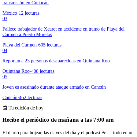
transmisión en Culiacán
México
·
12
lecturas
03
Fallece trabajador de Xcaret en accidente en tramo de Playa del
Carmen a Puerto Morelos
Playa del Carmen
·
605
lecturas
04
Reportan a 23 personas desaparecidas en Quintana Roo
Quintana Roo
·
408
lecturas
05
Joven es asesinado durante ataque armado en Cancún
Cancún
·
462
lecturas
📰 Tu edición de hoy
Recibe el periódico de mañana a las 7:00 am
El diario para hojear, las claves del día y el podcast ☕ — todo en un