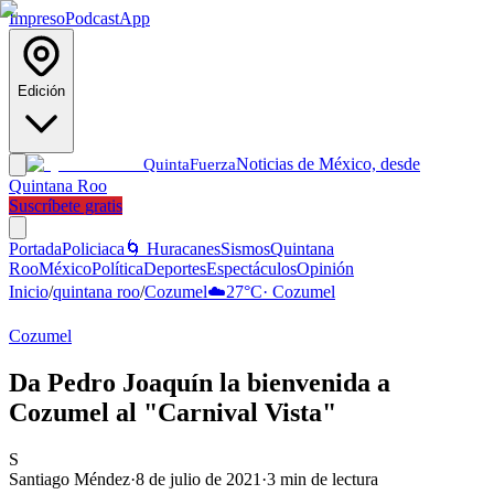
Impreso
Podcast
App
Edición
Noticias de México, desde
Quinta
Fuerza
Quintana Roo
Suscríbete gratis
Portada
Policiaca
🌀 Huracanes
Sismos
Quintana
Roo
México
Política
Deportes
Espectáculos
Opinión
Inicio
/
quintana roo
/
Cozumel
☁️
27
°C
·
Cozumel
Cozumel
Da Pedro Joaquín la bienvenida a
Cozumel al "Carnival Vista"
S
Santiago Méndez
·
8 de julio de 2021
·
3
min de lectura