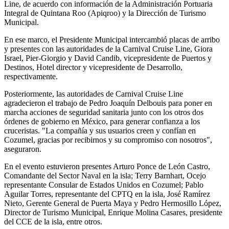
Line, de acuerdo con información de la Administración Portuaria
Integral de Quintana Roo (Apiqroo) y la Dirección de Turismo
Municipal.
En ese marco, el Presidente Municipal intercambió placas de arribo
y presentes con las autoridades de la Carnival Cruise Line, Giora
Israel, Pier-Giorgio y David Candib, vicepresidente de Puertos y
Destinos, Hotel director y vicepresidente de Desarrollo,
respectivamente.
Posteriormente, las autoridades de Carnival Cruise Line
agradecieron el trabajo de Pedro Joaquín Delbouis para poner en
marcha acciones de seguridad sanitaria junto con los otros dos
órdenes de gobierno en México, para generar confianza a los
cruceristas. "La compañía y sus usuarios creen y confían en
Cozumel, gracias por recibirnos y su compromiso con nosotros",
aseguraron.
En el evento estuvieron presentes Arturo Ponce de León Castro,
Comandante del Sector Naval en la isla; Terry Barnhart, Ocejo
representante Consular de Estados Unidos en Cozumel; Pablo
Aguilar Torres, representante del CPTQ en la isla, José Ramírez
Nieto, Gerente General de Puerta Maya y Pedro Hermosillo López,
Director de Turismo Municipal, Enrique Molina Casares, presidente
del CCE de la isla, entre otros.