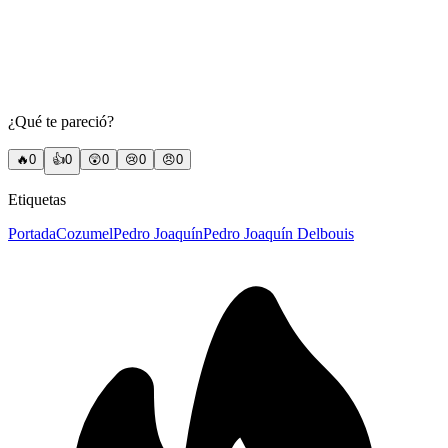
¿Qué te pareció?
🔥
0
👍
0
😲
0
😢
0
😠
0
Etiquetas
Portada
Cozumel
Pedro Joaquín
Pedro Joaquín Delbouis