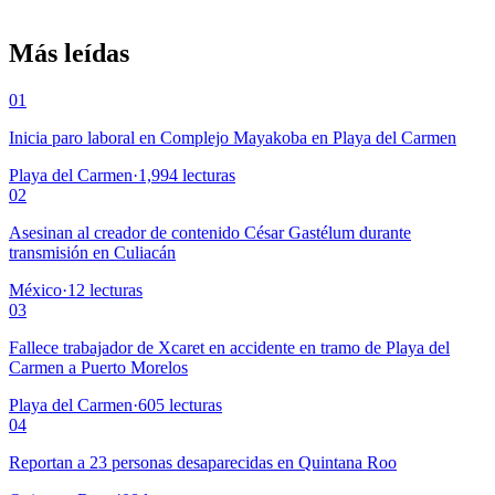
Más leídas
01
Inicia paro laboral en Complejo Mayakoba en Playa del Carmen
Playa del Carmen
·
1,994
lecturas
02
Asesinan al creador de contenido César Gastélum durante
transmisión en Culiacán
México
·
12
lecturas
03
Fallece trabajador de Xcaret en accidente en tramo de Playa del
Carmen a Puerto Morelos
Playa del Carmen
·
605
lecturas
04
Reportan a 23 personas desaparecidas en Quintana Roo