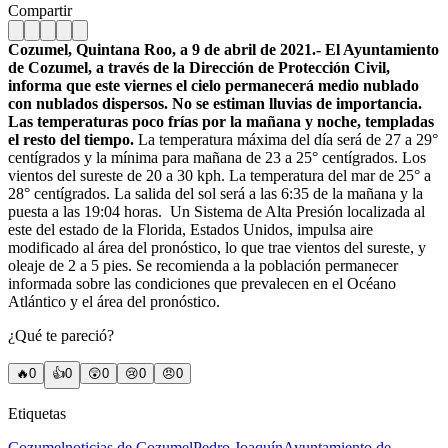
Compartir
Cozumel, Quintana Roo, a 9 de abril de 2021.- El Ayuntamiento
de Cozumel, a través de la Dirección de Protección Civil,
informa que este viernes el cielo permanecerá medio nublado
con nublados dispersos. No se estiman lluvias de importancia.
Las temperaturas poco frías por la mañana y noche, templadas
el resto del tiempo.
La temperatura máxima del día será de 27 a 29°
centígrados y la mínima para mañana de 23 a 25° centígrados. Los
vientos del sureste de 20 a 30 kph. La temperatura del mar de 25° a
28° centígrados. La salida del sol será a las 6:35 de la mañana y la
puesta a las 19:04 horas.
Un Sistema de Alta Presión localizada al
este del estado de la Florida, Estados Unidos, impulsa aire
modificado al área del pronóstico, lo que trae vientos del sureste, y
oleaje de 2 a 5 pies. Se recomienda a la población permanecer
informada sobre las condiciones que prevalecen en el Océano
Atlántico y el área del pronóstico.
¿Qué te pareció?
🔥
0
👍
0
😲
0
😢
0
😠
0
Etiquetas
Cozumel
noticias de Cozumel
Pedro Joaquín
Ayuntamiento de