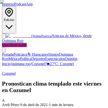
Impreso
Podcast
App
Edición
Noticias de México, desde
Quinta
Fuerza
Quintana Roo
Suscríbete gratis
Portada
Policiaca
🌀 Huracanes
Sismos
Quintana
Roo
México
Política
Deportes
Espectáculos
Opinión
Inicio
/
quintana roo
/
Cozumel
🌤️
27
°C
·
Cozumel
Cozumel
Pronostican clima templado este viernes
en Cozumel
A
Areli Pérez
·
9 de abril de 2021
·
1
min de lectura