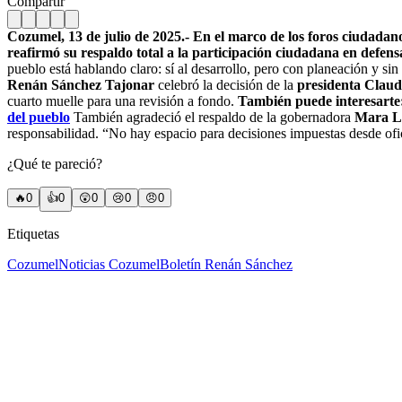
Compartir
Cozumel, 13 de julio de 2025.- En el marco de los foros ciudada
reafirmó su respaldo total a la participación ciudadana en defens
pueblo está hablando claro: sí al desarrollo, pero con planeación y sin 
Renán Sánchez Tajonar
celebró la decisión de la
presidenta Clau
cuarto muelle para una revisión a fondo.
También puede interesarte
del pueblo
También agradeció el respaldo de la gobernadora
Mara L
responsabilidad. “No hay espacio para decisiones impuestas desde ofi
¿Qué te pareció?
🔥
0
👍
0
😲
0
😢
0
😠
0
Etiquetas
Cozumel
Noticias Cozumel
Boletín Renán Sánchez