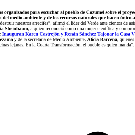
nos organizados para escuchar al pueblo de Cozumel sobre el proye
a del medio ambiente y de los recursos naturales que hacen único a 
destruir nuestros arrecifes”, afirmó el líder del Verde ante cientos de as
dia Sheinbaum
, a quien reconoció como una mujer científica y compro
:
Inauguran Karen Castrejón y Renán Sánchez Tajonar la Casa Ver
ezama
y de la secretaria de Medio Ambiente,
Alicia Bárcena
, quienes
cinas lejanas. En la Cuarta Transformación, el pueblo es quien manda”