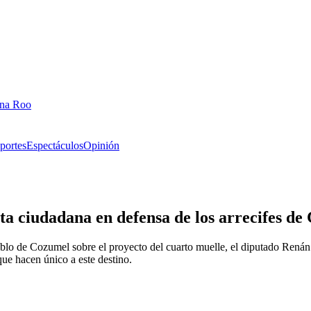
ana Roo
portes
Espectáculos
Opinión
a ciudadana en defensa de los arrecifes de
lo de Cozumel sobre el proyecto del cuarto muelle, el diputado Renán S
ue hacen único a este destino.