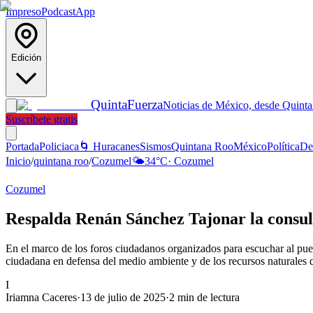
Impreso
Podcast
App
Edición
Quinta
Fuerza
Noticias de México, desde Quint
Suscríbete gratis
Portada
Policiaca
🌀 Huracanes
Sismos
Quintana Roo
México
Política
De
Inicio
/
quintana roo
/
Cozumel
🌤️
34
°C
·
Cozumel
Cozumel
Respalda Renán Sánchez Tajonar la consult
En el marco de los foros ciudadanos organizados para escuchar al pueb
ciudadana en defensa del medio ambiente y de los recursos naturales q
I
Iriamna Caceres
·
13 de julio de 2025
·
2
min de lectura