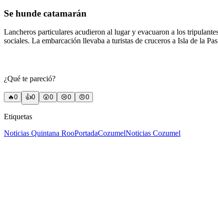
Se hunde catamarán
Lancheros particulares acudieron al lugar y evacuaron a los tripulant
sociales. La embarcación llevaba a turistas de cruceros a Isla de la Pa
¿Qué te pareció?
🔥
0
👍
0
😲
0
😢
0
😠
0
Etiquetas
Noticias Quintana Roo
Portada
Cozumel
Noticias Cozumel