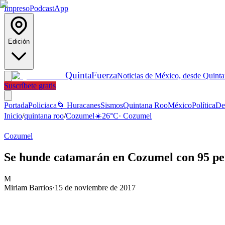
Impreso
Podcast
App
Edición
Quinta
Fuerza
Noticias de México, desde Quint
Suscríbete gratis
Portada
Policiaca
🌀 Huracanes
Sismos
Quintana Roo
México
Política
De
Inicio
/
quintana roo
/
Cozumel
☀️
26
°C
·
Cozumel
Cozumel
Se hunde catamarán en Cozumel con 95 pe
M
Miriam Barrios
·
15 de noviembre de 2017