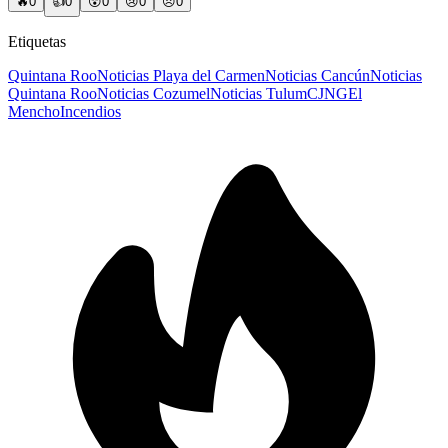
🔥
0
👍
0
😲
0
😢
0
😠
0
Etiquetas
Quintana Roo
Noticias Playa del Carmen
Noticias Cancún
Noticias
Quintana Roo
Noticias Cozumel
Noticias Tulum
CJNG
El
Mencho
Incendios