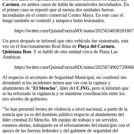
Carmen
, en ambos casos de habla de automóviles incendiados. En
el primer caso se reportó que al menos dos unidades fueron
incendiadas en el centro comercial Centro Maya. En este caso el
fuego también se controló y tampoco hubo lesionados.
https://twitter.com/QuintaFuerzaMX/status/202565483828186
Un poco después se informó que otro vehículo fue siniestrado, esta
vez en el fraccionamiento Real Ibiza de
Playa del Carmen
,
Quintana Roo
. Y se habló de otra unidad cerca de Plaza Las
Américas.
https://twitter.com/QuintaFuerzaMX/status/202567490272906
Al respecto el secretario de Seguridad Municipal, no confirmó nio
desmintió si los incidentes tienen que ver con la captura y
abatimiento de "
El Mencho
", líder del
CJNG
, pero sí informó que
se ha reforzado la vigilancia y se mantiene coordinación entre los
tres niveles de gobierno.
"Se han presentó brotes de violencia a nivel nacional, a partir de la
noticia que ya es del dominio público respecto al abatimiento del
líder criminal El Mencho. Mi equipo de trabajo y un servidor,
estamos alertas, trabajando en el reforzamiento del municipio con el
apoyo de las fuerzas federales y del gabinete de seguridad del