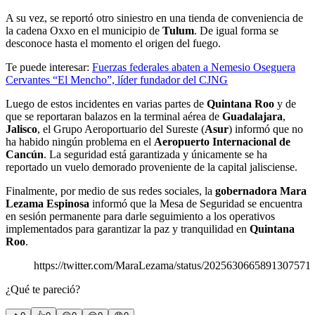
A su vez, se reportó otro siniestro en una tienda de conveniencia de
la cadena Oxxo en el municipio de
Tulum
. De igual forma se
desconoce hasta el momento el origen del fuego.
Te puede interesar:
Fuerzas federales abaten a Nemesio Oseguera
Cervantes “El Mencho”, líder fundador del CJNG
Luego de estos incidentes en varias partes de
Quintana Roo
y de
que se reportaran balazos en la terminal aérea de
Guadalajara
,
Jalisco
, el Grupo Aeroportuario del Sureste (
Asur
) informó que no
ha habido ningún problema en el
Aeropuerto Internacional de
Cancún
. La seguridad está garantizada y únicamente se ha
reportado un vuelo demorado proveniente de la capital jalisciense.
Finalmente, por medio de sus redes sociales, la
gobernadora Mara
Lezama Espinosa
informó que la Mesa de Seguridad se encuentra
en sesión permanente para darle seguimiento a los operativos
implementados para garantizar la paz y tranquilidad en
Quintana
Roo
.
https://twitter.com/MaraLezama/status/2025630665891307571
¿Qué te pareció?