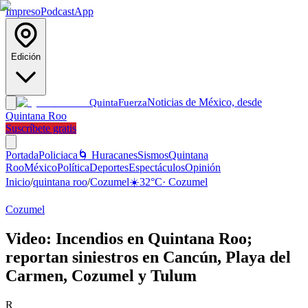
Impreso
Podcast
App
Edición
Noticias de México, desde
Quinta
Fuerza
Quintana Roo
Suscríbete gratis
Portada
Policiaca
🌀 Huracanes
Sismos
Quintana
Roo
México
Política
Deportes
Espectáculos
Opinión
Inicio
/
quintana roo
/
Cozumel
☀️
32
°C
·
Cozumel
Cozumel
Video: Incendios en Quintana Roo;
reportan siniestros en Cancún, Playa del
Carmen, Cozumel y Tulum
R