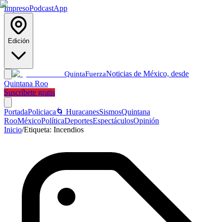
Impreso
Podcast
App
Edición
Noticias de México, desde
Quinta
Fuerza
Quintana Roo
Suscríbete gratis
Portada
Policiaca
🌀 Huracanes
Sismos
Quintana
Roo
México
Política
Deportes
Espectáculos
Opinión
Inicio
/
Etiqueta:
Incendios