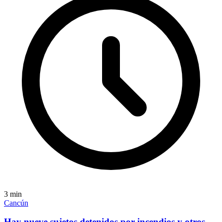
3
min
Cancún
Hay nueve sujetos detenidos por incendios y otros