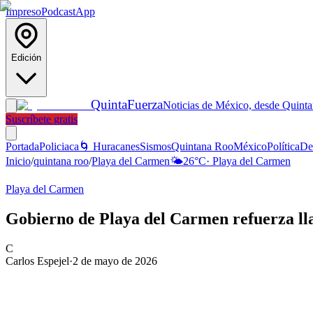
Impreso
Podcast
App
Edición
Quinta
Fuerza
Noticias de México, desde Quint
Suscríbete gratis
Portada
Policiaca
🌀 Huracanes
Sismos
Quintana Roo
México
Política
De
Inicio
/
quintana roo
/
Playa del Carmen
🌤️
26
°C
·
Playa del Carmen
Playa del Carmen
Gobierno de Playa del Carmen refuerza ll
C
Carlos Espejel
·
2 de mayo de 2026