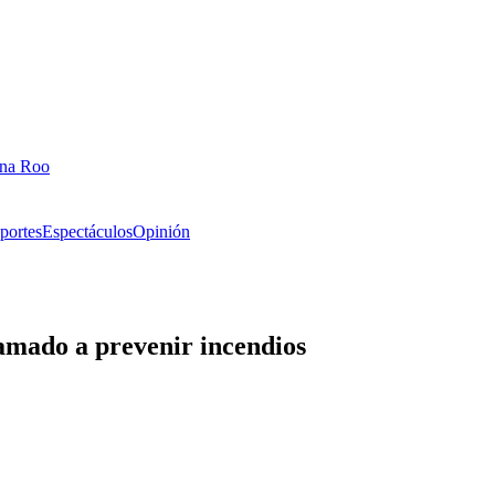
ana Roo
portes
Espectáculos
Opinión
amado a prevenir incendios