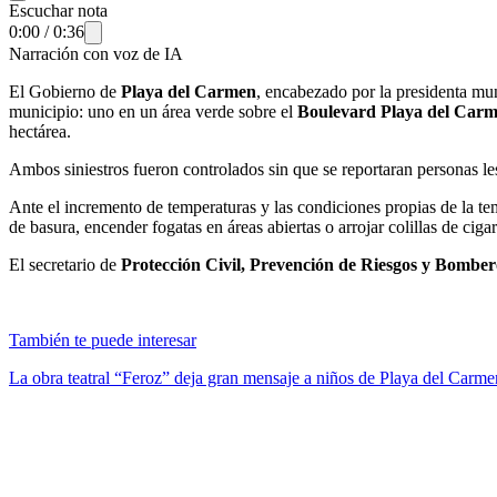
Escuchar nota
0:00
/
0:36
Narración con voz de IA
El Gobierno de
Playa del Carmen
, encabezado por la presidenta mu
municipio: uno en un área verde sobre el
Boulevard Playa del Car
hectárea.
Ambos siniestros fueron controlados sin que se reportaran personas le
Ante el incremento de temperaturas y las condiciones propias de la t
de basura, encender fogatas en áreas abiertas o arrojar colillas de ci
El secretario de
Protección Civil, Prevención de Riesgos y Bomber
También te puede interesar
La obra teatral “Feroz” deja gran mensaje a niños de Playa del Carm