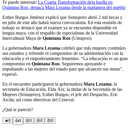
Te puede interesar:
La Cuarta Transformación deja huella en
Quintana Roo, destaca Mara Lezama desde la mañanera del pueblo
Esther Burgos Jiménez explicó que Semujeres abrió 2 mil becas y
en julio de este año habrá nueva convocatoria. En esta reunión de
trabajo se destacó que el examen ya se encuentra disponible en
lengua maya, con el respaldo de especialistas de la Universidad
Intercultural Maya de
Quintana Roo
(Uimqroo).
La gobernadora
Mara Lezama
celebró que más mujeres continúen
sus estudios y refrendó el compromiso de su administración con la
educación y el empoderamiento femenino. “La educación es un gran
compromiso en
Quintana Roo
. Seguiremos apoyando e
impulsando a las mujeres del estado para que alcancen sus metas”,
expresó.
En el encuentro participaron la gobernadora
Mara Lezama
; la
secretaria de Educación, Elda Xix; la titular de la Secretaría de las
Mujeres (Semujeres), Esther Burgos; el jefe del Despacho, Eric
Arcila; así como directivas del Ceneval.
¿Qué te pareció?
🔥
0
👍
0
😲
0
😢
0
😠
0