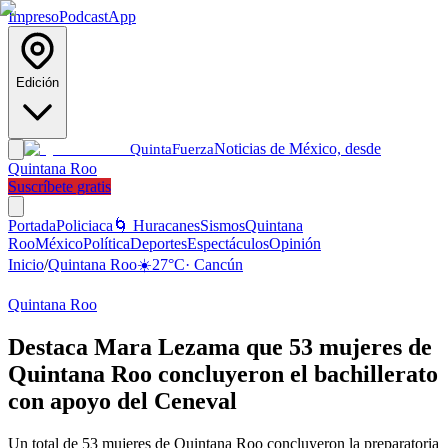
Impreso
Podcast
App
Edición
Noticias de México, desde
Quinta
Fuerza
Quintana Roo
Suscríbete gratis
Portada
Policiaca
🌀 Huracanes
Sismos
Quintana
Roo
México
Política
Deportes
Espectáculos
Opinión
Inicio
/
Quintana Roo
☀️
27
°C
·
Cancún
Quintana Roo
Destaca Mara Lezama que 53 mujeres de
Quintana Roo concluyeron el bachillerato
con apoyo del Ceneval
Un total de 53 mujeres de Quintana Roo concluyeron la preparatoria