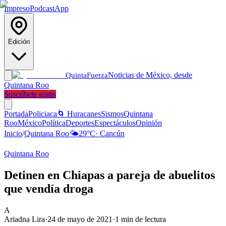
Impreso
Podcast
App
Edición
Noticias de México, desde
Quinta
Fuerza
Quintana Roo
Suscríbete gratis
Portada
Policiaca
🌀 Huracanes
Sismos
Quintana
Roo
México
Política
Deportes
Espectáculos
Opinión
Inicio
/
Quintana Roo
🌤️
29
°C
·
Cancún
Quintana Roo
Detinen en Chiapas a pareja de abuelitos
que vendía droga
A
Ariadna Lira
·
24 de mayo de 2021
·
1
min de lectura