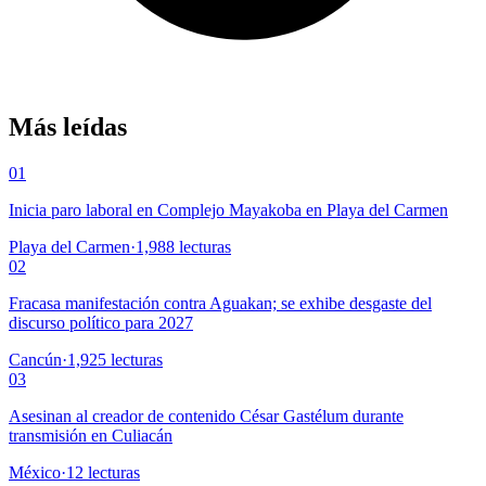
Más leídas
01
Inicia paro laboral en Complejo Mayakoba en Playa del Carmen
Playa del Carmen
·
1,988
lecturas
02
Fracasa manifestación contra Aguakan; se exhibe desgaste del
discurso político para 2027
Cancún
·
1,925
lecturas
03
Asesinan al creador de contenido César Gastélum durante
transmisión en Culiacán
México
·
12
lecturas