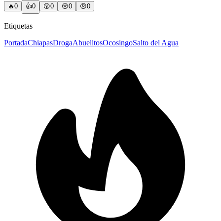
🔥
0
👍
0
😲
0
😢
0
😠
0
Etiquetas
Portada
Chiapas
Droga
Abuelitos
Ocosingo
Salto del Agua