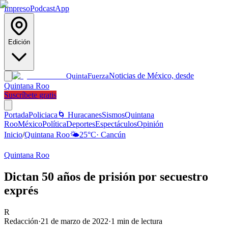
Impreso
Podcast
App
Edición
Noticias de México, desde
Quinta
Fuerza
Quintana Roo
Suscríbete gratis
Portada
Policiaca
🌀 Huracanes
Sismos
Quintana
Roo
México
Política
Deportes
Espectáculos
Opinión
Inicio
/
Quintana Roo
🌤️
25
°C
·
Cancún
Quintana Roo
Dictan 50 años de prisión por secuestro
exprés
R
Redacción
·
21 de marzo de 2022
·
1
min de lectura