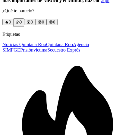
más importantes de México y el Mundo, haz clic
aquí
¿Qué te pareció?
🔥
0
👍
0
😲
0
😢
0
😠
0
Etiquetas
Noticias Quintana Roo
Quintana Roo
Agencia
SIM
FGE
Prisión
víctima
Secuestro Exprés