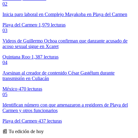
02
Inicia paro laboral en Complejo Mayakoba en Playa del Carmen
Playa del Carmen
·
1,979
lecturas
03
Videos de Guillermo Ochoa confirman que danzante acusado de
acoso sexual sigue en Xcaret
Quintana Roo
·
1,387
lecturas
04
Asesinan al creador de contenido César Gastélum durante
transmisión en Culiacán
México
·
470
lecturas
05
Identifican número con que amenazaron a regidores de Playa del
Carmen y otros funcionarios
Playa del Carmen
·
437
lecturas
📰 Tu edición de hoy