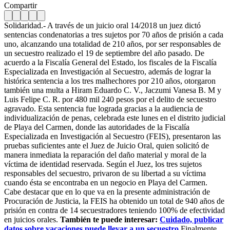
Compartir
Solidaridad.- A través de un juicio oral 14/2018 un juez dictó
sentencias condenatorias a tres sujetos por 70 años de prisión a cada
uno, alcanzando una totalidad de 210 años, por ser responsables de
un secuestro realizado el 19 de septiembre del año pasado. De
acuerdo a la Fiscalía General del Estado, los fiscales de la Fiscalía
Especializada en Investigación al Secuestro, además de lograr la
histórica sentencia a los tres malhechores por 210 años, otorgaron
también una multa a Hiram Eduardo C. V., Jaczumi Vanesa B. M y
Luis Felipe C. R. por 480 mil 240 pesos por el delito de secuestro
agravado.
Esta sentencia fue lograda gracias a la audiencia de
individualización de penas, celebrada este lunes en el distrito judicial
de Playa del Carmen, donde las autoridades de la Fiscalía
Especializada en Investigación al Secuestro (FEIS), presentaron las
pruebas suficientes ante el Juez de Juicio Oral, quien solicitó de
manera inmediata la reparación del daño material y moral de la
víctima de identidad reservada. Según el Juez, los tres sujetos
responsables del secuestro, privaron de su libertad a su víctima
cuando ésta se encontraba en un negocio en Playa del Carmen.
Cabe destacar que en lo que va en la presente administración de
Procuración de Justicia, la FEIS ha obtenido un total de 940 años de
prisión en contra de 14 secuestradores teniendo 100% de efectividad
en juicios orales.
También te puede interesar:
Cuidado, publicar
datos sobre vacaciones puede llevar a un secuestro
Finalmente,