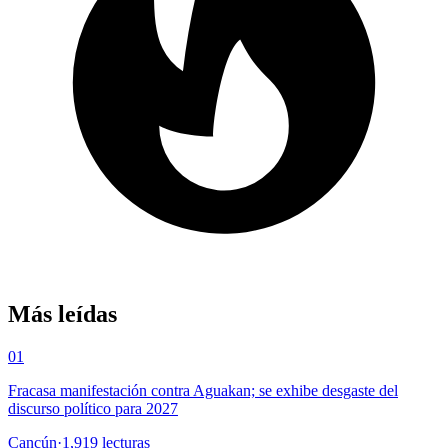
Más leídas
01
Fracasa manifestación contra Aguakan; se exhibe desgaste del
discurso político para 2027
Cancún
·
1,919
lecturas