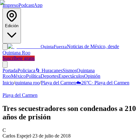
Impreso
Podcast
App
Edición
Noticias de México, desde
Quinta
Fuerza
Quintana Roo
Suscríbete gratis
Portada
Policiaca
🌀 Huracanes
Sismos
Quintana
Roo
México
Política
Deportes
Espectáculos
Opinión
Inicio
/
quintana roo
/
Playa del Carmen
☁️
26
°C
·
Playa del Carmen
Playa del Carmen
Tres secuestradores son condenados a 210
años de prisión
C
Carlos Espejel
·
23 de julio de 2018