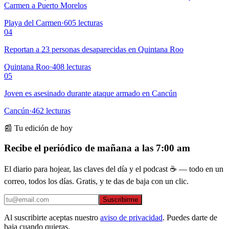
Carmen a Puerto Morelos
Playa del Carmen
·
605
lecturas
04
Reportan a 23 personas desaparecidas en Quintana Roo
Quintana Roo
·
408
lecturas
05
Joven es asesinado durante ataque armado en Cancún
Cancún
·
462
lecturas
📰 Tu edición de hoy
Recibe el periódico de mañana a las 7:00 am
El diario para hojear, las claves del día y el podcast ☕ — todo en un
correo, todos los días. Gratis, y te das de baja con un clic.
Suscribirme
Al suscribirte aceptas nuestro
aviso de privacidad
. Puedes darte de
baja cuando quieras.