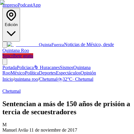
Impreso
Podcast
App
Edición
Noticias de México, desde
Quinta
Fuerza
Quintana Roo
Suscríbete gratis
Portada
Policiaca
🌀 Huracanes
Sismos
Quintana
Roo
México
Política
Deportes
Espectáculos
Opinión
Inicio
/
quintana roo
/
Chetumal
⛈️
32
°C
·
Chetumal
Chetumal
Sentencian a más de 150 años de prisión a
tercia de secuestradores
M
Manuel Avila
·
11 de noviembre de 2017