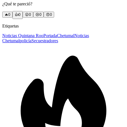
¿Qué te pareció?
🔥
0
👍
0
😲
0
😢
0
😠
0
Etiquetas
Noticias Quintana Roo
Portada
Chetumal
Noticias
Chetumal
policía
Secuestradores