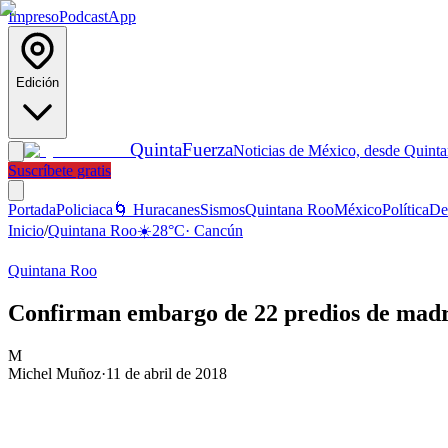
Impreso
Podcast
App
Edición
Quinta
Fuerza
Noticias de México, desde Quint
Suscríbete gratis
Portada
Policiaca
🌀 Huracanes
Sismos
Quintana Roo
México
Política
De
Inicio
/
Quintana Roo
☀️
28
°C
·
Cancún
Quintana Roo
Confirman embargo de 22 predios de mad
M
Michel Muñoz
·
11 de abril de 2018