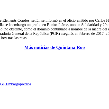
e Elements Condos, según se informó en el oficio emitido por Carlos Hu
la se le embargó un predio en Benito Juárez, uno en Solidaridad y 20 e
do; no obstante, como el dominio continuaba a nombre de la madre del 
aduría General de la República (PGR) aseguró, en febrero de 2017, 25
oy tras las rejas.
Más noticias de Quintana Roo
PGR
Embargo
predios