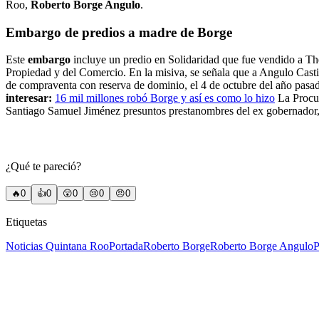
Roo,
Roberto Borge Angulo
.
Embargo de predios a madre de Borge
Este
embargo
incluye un predio en Solidaridad que fue vendido a Th
Propiedad y del Comercio. En la misiva, se señala que a Angulo Castil
de compraventa con reserva de dominio, el 4 de octubre del año pasa
interesar:
16 mil millones robó Borge y así es como lo hizo
La Procur
Santiago Samuel Jiménez presuntos prestanombres del ex gobernador, h
¿Qué te pareció?
🔥
0
👍
0
😲
0
😢
0
😠
0
Etiquetas
Noticias Quintana Roo
Portada
Roberto Borge
Roberto Borge Angulo