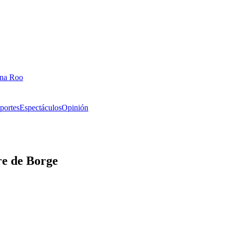
ana Roo
portes
Espectáculos
Opinión
re de Borge