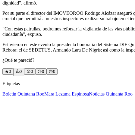
dignidad”, afirmó.
Por su parte el director del IMOVEQROO Rodrigo Alcázar aseguró que 
crucial que permitirá a nuestros inspectores realizar su trabajo en el t
“Con estas patrullas, podremos reforzar la vigilancia de las vías públ
ciudadanía”, expuso.
Estuvieron en este evento la presidenta honoraria del Sistema DIF Q
Rébora; el de SEDETUS, Armando Lara De Nigris; así como la insp
¿Qué te pareció?
🔥
0
👍
0
😲
0
😢
0
😠
0
Etiquetas
Boletín Quintana Roo
Mara Lezama Espinosa
Noticias Quinanta Roo