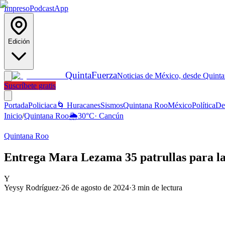
Impreso
Podcast
App
Edición
Quinta
Fuerza
Noticias de México, desde Quint
Suscríbete gratis
Portada
Policiaca
🌀 Huracanes
Sismos
Quintana Roo
México
Política
De
Inicio
/
Quintana Roo
🌦️
30
°C
·
Cancún
Quintana Roo
Entrega Mara Lezama 35 patrullas para l
Y
Yeysy Rodríguez
·
26 de agosto de 2024
·
3
min de lectura