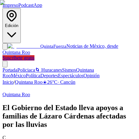
Impreso
Podcast
App
Edición
Noticias de México, desde
Quinta
Fuerza
Quintana Roo
Suscríbete gratis
Portada
Policiaca
🌀 Huracanes
Sismos
Quintana
Roo
México
Política
Deportes
Espectáculos
Opinión
Inicio
/
Quintana Roo
☀️
26
°C
·
Cancún
Quintana Roo
El Gobierno del Estado lleva apoyos a
familias de Lázaro Cárdenas afectadas
por las lluvias
C