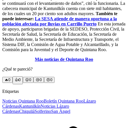
se continuará con el levantamiento de daños”, citó la funcionaria. La
cabecera municipal de Kantunilkín cuenta con siete mil habitantes,
de los cuales un 20 por ciento son adultos mayores.
También te
puede interesar:
La SESA atiende de manera oportuna a la
población afectada por lluvias en Carrillo Puerto
En esta jornada
de apoyo, participaron brigadas de la SEDESO, Protección Civil, la
Secretaría de Salud, la Secretaría de Educación, la Secretaría de
Medio Ambiente, la Secretaría de Infraestructura y Transporte, el
Sistema DIF, la Comisión de Agua Potable y Alcantarillado, y la
Comisión para la Juventud y el Deporte de Quintana Roo.
Más noticias de Quintana Roo
¿Qué te pareció?
🔥
0
👍
0
😲
0
😢
0
😠
0
Etiquetas
Noticias Quintana Roo
Boletín Quintana Roo
Lázaro
Cárdenas
Kantunilkín
Noticias Lázaro
Cárdenas
Chiquilá
Solferino
San Ángel