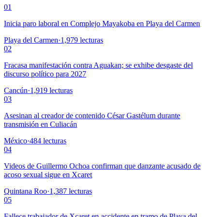
01
Inicia paro laboral en Complejo Mayakoba en Playa del Carmen
Playa del Carmen
·
1,979
lecturas
02
Fracasa manifestación contra Aguakan; se exhibe desgaste del
discurso político para 2027
Cancún
·
1,919
lecturas
03
Asesinan al creador de contenido César Gastélum durante
transmisión en Culiacán
México
·
484
lecturas
04
Videos de Guillermo Ochoa confirman que danzante acusado de
acoso sexual sigue en Xcaret
Quintana Roo
·
1,387
lecturas
05
Fallece trabajador de Xcaret en accidente en tramo de Playa del