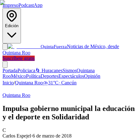
Impreso
Podcast
App
Edición
Noticias de México, desde
Quinta
Fuerza
Quintana Roo
Suscríbete gratis
Portada
Policiaca
🌀 Huracanes
Sismos
Quintana
Roo
México
Política
Deportes
Espectáculos
Opinión
Inicio
/
Quintana Roo
⛈️
31
°C
·
Cancún
Quintana Roo
Impulsa gobierno municipal la educación
y el deporte en Solidaridad
C
Carlos Espejel
·
6 de marzo de 2018