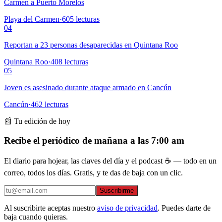
Carmen a Puerto Morelos
Playa del Carmen
·
605
lecturas
04
Reportan a 23 personas desaparecidas en Quintana Roo
Quintana Roo
·
408
lecturas
05
Joven es asesinado durante ataque armado en Cancún
Cancún
·
462
lecturas
📰 Tu edición de hoy
Recibe el periódico de mañana a las 7:00 am
El diario para hojear, las claves del día y el podcast ☕ — todo en un
correo, todos los días. Gratis, y te das de baja con un clic.
Suscribirme
Al suscribirte aceptas nuestro
aviso de privacidad
. Puedes darte de
baja cuando quieras.