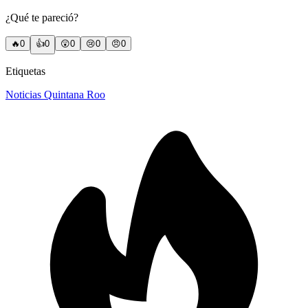
¿Qué te pareció?
🔥
0
👍
0
😲
0
😢
0
😠
0
Etiquetas
Noticias Quintana Roo