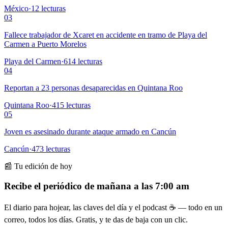
México
·
12
lecturas
03
Fallece trabajador de Xcaret en accidente en tramo de Playa del
Carmen a Puerto Morelos
Playa del Carmen
·
614
lecturas
04
Reportan a 23 personas desaparecidas en Quintana Roo
Quintana Roo
·
415
lecturas
05
Joven es asesinado durante ataque armado en Cancún
Cancún
·
473
lecturas
📰 Tu edición de hoy
Recibe el periódico de mañana a las 7:00 am
El diario para hojear, las claves del día y el podcast ☕ — todo en un
correo, todos los días. Gratis, y te das de baja con un clic.