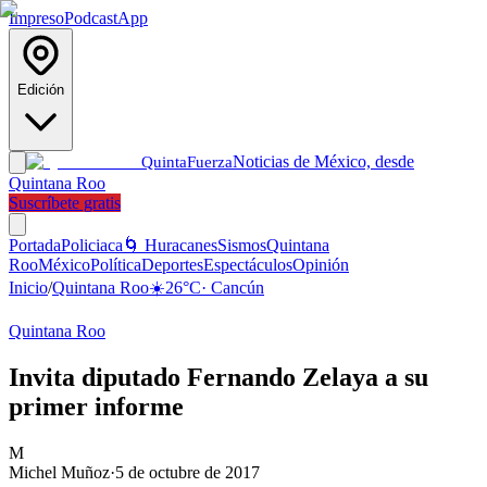
Impreso
Podcast
App
Edición
Noticias de México, desde
Quinta
Fuerza
Quintana Roo
Suscríbete gratis
Portada
Policiaca
🌀 Huracanes
Sismos
Quintana
Roo
México
Política
Deportes
Espectáculos
Opinión
Inicio
/
Quintana Roo
☀️
26
°C
·
Cancún
Quintana Roo
Invita diputado Fernando Zelaya a su
primer informe
M
Michel Muñoz
·
5 de octubre de 2017