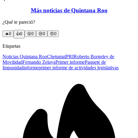
Más noticias de Quintana Roo
¿Qué te pareció?
🔥
0
👍
0
😲
0
😢
0
😠
0
Etiquetas
Noticias Quintana Roo
Chetumal
PRI
Roberto Borge
ley de
Movilidad
Fernando Zelaya
Primer informe
Paquete de
Impunidad
informe
primer informe de actividades legislativas