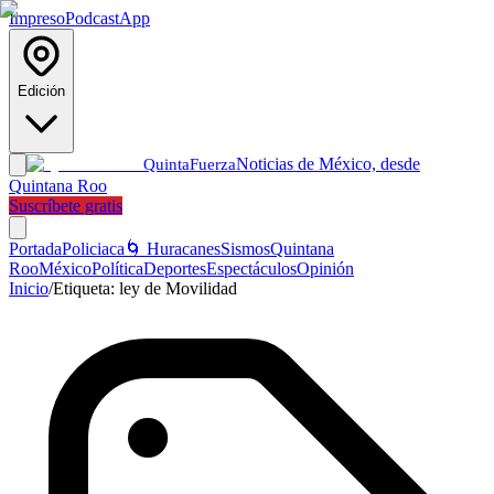
Impreso
Podcast
App
Edición
Noticias de México, desde
Quinta
Fuerza
Quintana Roo
Suscríbete gratis
Portada
Policiaca
🌀 Huracanes
Sismos
Quintana
Roo
México
Política
Deportes
Espectáculos
Opinión
Inicio
/
Etiqueta:
ley de Movilidad