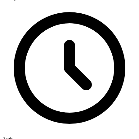
2
min