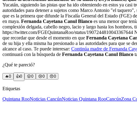
Yucatán, siguiendo las pistas que ha ido obteniendo en estos ya casi t
autoridades para detener a sujetos como Marco Antonio "el taquero", s
que es la primera que difunde la Fiscalía General del Estado (FGE) d
en maya.
Fernanda Cayetana Canul Blanco
es una menor que tenía
complexión delgada, cabello negro, lacio y largo hasta los hombros, t
https://twitter.com/FGEQuintanaRoo/status/1907244810043367644 No se 
que recordar que desde el momento en que
Fernanda Cayetana Can
de su hija y ella misma ha presionado a las autoridades para que se den
alcance al caso. Te puede interesar:
Continúa madre de Fernanda Cayet
continuará con la búsqueda de
Fernanda Cayetana Canul Blanco
t
¿Qué te pareció?
🔥
0
👍
0
😲
0
😢
0
😠
0
Etiquetas
Quintana Roo
Noticias Cancún
Noticias Quintana Roo
Cancún
Zona Co