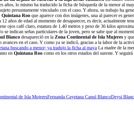
res años, lo mismo ha traducido la ficha de búsqueda de la menor al maya 
ujeto presuntamente vinculado con el caso. Y ahora, su trabajo ha gene
e
Quintana Roo
que aparece con dos imágenes, una al parecer es gener
 12 años de edad al momento de desaparecer, es decir, actualmente tend
iene ojos café claro, estatura de 1.40 metros y peso de 36 kilos aproxi
indican señas particulares de la joven, pero se sabe que al momento d
ul Blanco
desapareció en la
Zona Continental de Isla Mujeres
y que
 avances en el caso. Y como ya se indicó, gracias a la labor de la activi
ana buscando a menor; ya tradujo la ficha al maya
La madre de la meno
anto en
Quintana Roo
como en los otros estados del sureste. Y seguirá 
ntinental de Isla Mujeres
Fernanda Cayetana Canul Blanco
Deysi Blan