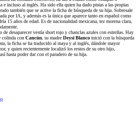
e incluso al inglés. Ha sido ella quien ha dado pistas a las propias
rado también que se active la ficha de búsqueda de su hija. Sobresale
ada por IA, y además es la única que aparece tanto en español como
ría 15 años de edad. Es de nacionalidad mexicana, tez morena clara,
madamente.
e desaparecer vestía short rojo y chanclas azules con estrellas. Hay
 colinda con
Cancún
, su madre
Deysi Blanco
inició con la búsqueda
sta, la ficha se ha traducido al maya y al inglés, dándole mayor
r, y quien recientemente localizó los restos de su otro hijo,
así hasta poder dar con el paradero de su hija.
co