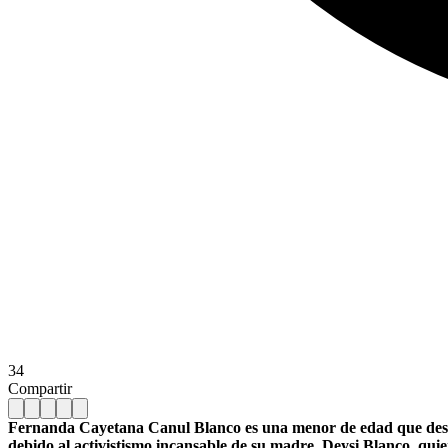
34
Compartir
Fernanda Cayetana Canul Blanco es una menor de edad que desapa
debido al activistismo incansable de su madre, Deysi Blanco, quie