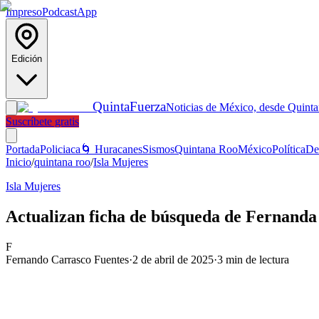
Impreso
Podcast
App
Edición
Quinta
Fuerza
Noticias de México, desde Quint
Suscríbete gratis
Portada
Policiaca
🌀 Huracanes
Sismos
Quintana Roo
México
Política
De
Inicio
/
quintana roo
/
Isla Mujeres
Isla Mujeres
Actualizan ficha de búsqueda de Fernanda
F
Fernando Carrasco Fuentes
·
2 de abril de 2025
·
3
min de lectura