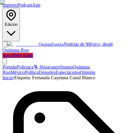
Impreso
Podcast
App
Edición
Noticias de México, desde
Quinta
Fuerza
Quintana Roo
Suscríbete gratis
Portada
Policiaca
🌀 Huracanes
Sismos
Quintana
Roo
México
Política
Deportes
Espectáculos
Opinión
Inicio
/
Etiqueta:
Fernanda Cayetana Canul Blanco