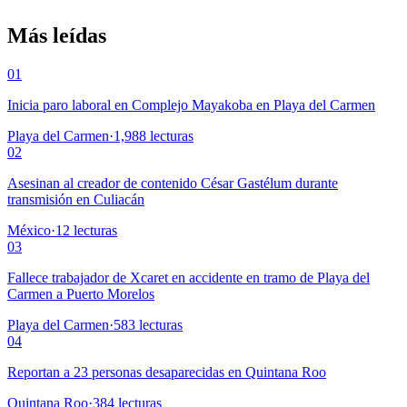
Más leídas
01
Inicia paro laboral en Complejo Mayakoba en Playa del Carmen
Playa del Carmen
·
1,988
lecturas
02
Asesinan al creador de contenido César Gastélum durante
transmisión en Culiacán
México
·
12
lecturas
03
Fallece trabajador de Xcaret en accidente en tramo de Playa del
Carmen a Puerto Morelos
Playa del Carmen
·
583
lecturas
04
Reportan a 23 personas desaparecidas en Quintana Roo
Quintana Roo
·
384
lecturas