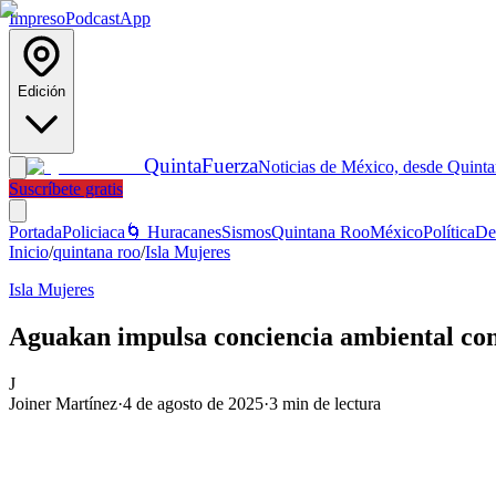
Impreso
Podcast
App
Edición
Quinta
Fuerza
Noticias de México, desde Quint
Suscríbete gratis
Portada
Policiaca
🌀 Huracanes
Sismos
Quintana Roo
México
Política
De
Inicio
/
quintana roo
/
Isla Mujeres
Isla Mujeres
Aguakan impulsa conciencia ambiental con 
J
Joiner Martínez
·
4 de agosto de 2025
·
3
min de lectura