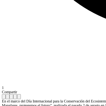
1
Compartir
En el marco del Día Internacional para la Conservación del Ecosiste
Manglares, protegemos el futuro”, realizada el pasado 2 de agosto en I