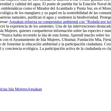
ersidad y calidad del agua. El punto de partida fue la Estación Naval de
s emblemáticas como el Mirador del Acantilado y Punta Sur, en el Monum
a ecológica de los manglares y su papel en la sostenibilidad de las comu
barreras naturales, purifican el agua y sostienen la biodiversidad. Prot
resar:
Aguakan refuerza su compromiso ambiental con “Rodada por lo
ecer la experiencia de los asistentes. Una de las intervenciones destac
la Mujeres, quienes compartieron información sobre las especies e mang
“Nunca había recorrido la isla de esta forma. Aprendí mucho sobre los 
ión con el Ayuntamiento de Isla Mujeres, Ultramar, Fundación Mia, Fie
de fomentar la educación ambiental y la participación ciudadana. Con 
y conciencia ecológica. La participación activa de la ciudadanía es cla
icias Isla Mujeres
Aguakan