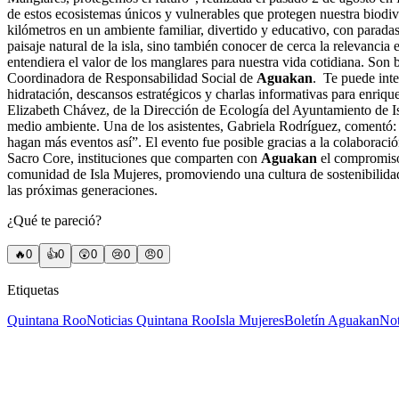
de estos ecosistemas únicos y vulnerables que protegen nuestra biodiv
kilómetros en un ambiente familiar, divertido y educativo, con parada
paisaje natural de la isla, sino también conocer de cerca la relevanci
entendiera el valor de los manglares para nuestra vida cotidiana. Son 
Coordinadora de Responsabilidad Social de
Aguakan
.
Te puede inte
hidratación, descansos estratégicos y charlas informativas para enriqu
Elizabeth Chávez, de la Dirección de Ecología del Ayuntamiento de Is
medio ambiente. Una de los asistentes, Gabriela Rodríguez, comentó: 
hagan más eventos así”. El evento fue posible gracias a la colaborac
Sacro Core, instituciones que comparten con
Aguakan
el compromiso 
comunidad de Isla Mujeres, promoviendo una cultura de sostenibilidad 
las próximas generaciones.
¿Qué te pareció?
🔥
0
👍
0
😲
0
😢
0
😠
0
Etiquetas
Quintana Roo
Noticias Quintana Roo
Isla Mujeres
Boletín Aguakan
Not