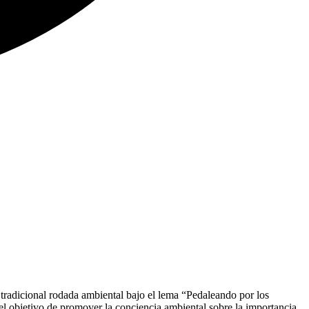
 tradicional rodada ambiental bajo el lema “Pedaleando por los
 el objetivo de promover la conciencia ambiental sobre la importancia