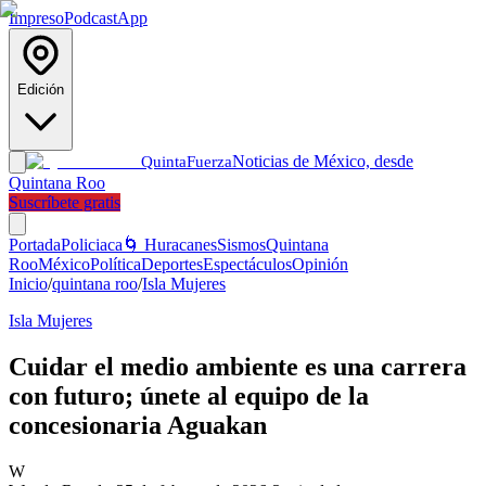
Impreso
Podcast
App
Edición
Noticias de México, desde
Quinta
Fuerza
Quintana Roo
Suscríbete gratis
Portada
Policiaca
🌀 Huracanes
Sismos
Quintana
Roo
México
Política
Deportes
Espectáculos
Opinión
Inicio
/
quintana roo
/
Isla Mujeres
Isla Mujeres
Cuidar el medio ambiente es una carrera
con futuro; únete al equipo de la
concesionaria Aguakan
W