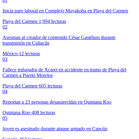
01
Inicia paro laboral en Complejo Mayakoba en Playa del Carmen
Playa del Carmen
·
1,994
lecturas
02
Asesinan al creador de contenido César Gastélum durante
transmisión en Culiacán
México
·
12
lecturas
03
Fallece trabajador de Xcaret en accidente en tramo de Playa del
Carmen a Puerto Morelos
Playa del Carmen
·
605
lecturas
04
Reportan a 23 personas desaparecidas en Quintana Roo
Quintana Roo
·
408
lecturas
05
Joven es asesinado durante ataque armado en Cancún