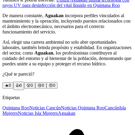
rayos UV para desinfección del vital líquido en Quintana Roo
De manera constante,
Aguakan
incorpora perfiles vinculados al
mantenimiento y la operación, incluyendo puestos relacionados con
el ámbito electromecánico, necesarios para el correcto
funcionamiento del servicio.
Así, elegir una carrera ambiental no solo abre oportunidades
laborales, también brinda propósito y estabilidad. En organizaciones
del sector, como
Aguakan
, los profesionistas contribuyen al
cuidado del entorno y al bienestar de la población, demostrando que
puedes unirte a su equipo y proteger el recurso hídrico.
¿Qué te pareció?
🔥
0
👍
0
😲
0
😢
0
😠
0
Etiquetas
Quintana Roo
Noticias Cancún
Noticias Quintana Roo
Cancún
Isla
Mujeres
Noticias Isla Mujeres
Aguakan