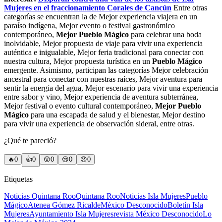
Mujeres en el fraccionamiento Corales de Cancún
Entre otras
categorías se encuentran la de Mejor experiencia viajera en un
paraíso indígena, Mejor evento o festival gastronómico
contemporáneo,
Mejor Pueblo Mágico
para celebrar una boda
inolvidable, Mejor propuesta de viaje para vivir una experiencia
auténtica e inigualable, Mejor feria tradicional para conectar con
nuestra cultura, Mejor propuesta turística en un
Pueblo Mágico
emergente. Asimismo, participan las categorías Mejor celebración
ancestral para conectar con nuestras raíces, Mejor aventura para
sentir la energía del agua, Mejor escenario para vivir una experiencia
entre sabor y vino, Mejor experiencia de aventura subterránea,
Mejor festival o evento cultural contemporáneo,
Mejor Pueblo
Mágico
para una escapada de salud y el bienestar, Mejor destino
para vivir una experiencia de observación sideral, entre otras.
¿Qué te pareció?
🔥
0
👍
0
😲
0
😢
0
😠
0
Etiquetas
Noticias Quintana Roo
Quintana Roo
Noticias Isla Mujeres
Pueblo
Mágico
Atenea Gómez Ricalde
México Desconocido
Boletín Isla
Mujeres
Ayuntamiento Isla Mujeres
revista México Desconocido
Lo