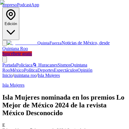
Impreso
Podcast
App
Edición
Noticias de México, desde
Quinta
Fuerza
Quintana Roo
Suscríbete gratis
Portada
Policiaca
🌀 Huracanes
Sismos
Quintana
Roo
México
Política
Deportes
Espectáculos
Opinión
Inicio
/
quintana roo
/
Isla Mujeres
Isla Mujeres
Isla Mujeres nominada en los premios Lo
Mejor de México 2024 de la revista
México Desconocido
E