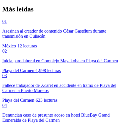
Más leídas
01
Asesinan al creador de contenido César Gastélum durante
transmisión en Culiacán
México
·
12
lecturas
02
Inicia paro laboral en Complejo Mayakoba en Playa del Carmen
Playa del Carmen
·
1,998
lecturas
03
Fallece trabajador de Xcaret en accidente en tramo de Playa del
Carmen a Puerto Morelos
Playa del Carmen
·
623
lecturas
04
Denuncian caso de presunto acoso en hotel BlueBay Grand
Esmeralda de Playa del Carmen