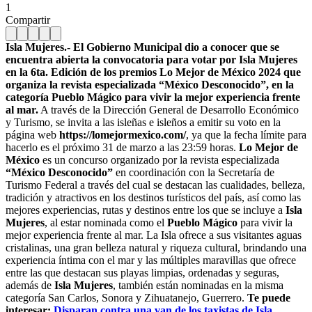
1
Compartir
Isla Mujeres.- El Gobierno Municipal dio a conocer que se
encuentra abierta la convocatoria para votar por Isla Mujeres
en la 6ta. Edición de los premios Lo Mejor de México 2024 que
organiza la revista especializada “México Desconocido”, en la
categoría Pueblo Mágico para vivir la mejor experiencia frente
al mar.
A través de la Dirección General de Desarrollo Económico
y Turismo, se invita a las isleñas e isleños a emitir su voto en la
página web
https://lomejormexico.com/
, ya que la fecha límite para
hacerlo es el próximo 31 de marzo a las 23:59 horas.
Lo Mejor de
México
es un concurso organizado por la revista especializada
“México Desconocido”
en coordinación con la Secretaría de
Turismo Federal a través del cual se destacan las cualidades, belleza,
tradición y atractivos en los destinos turísticos del país, así como las
mejores experiencias, rutas y destinos entre los que se incluye a
Isla
Mujeres
, al estar nominada como el
Pueblo Mágico
para vivir la
mejor experiencia frente al mar. La Isla ofrece a sus visitantes aguas
cristalinas, una gran belleza natural y riqueza cultural, brindando una
experiencia íntima con el mar y las múltiples maravillas que ofrece
entre las que destacan sus playas limpias, ordenadas y seguras,
además de
Isla Mujeres
, también están nominadas en la misma
categoría San Carlos, Sonora y Zihuatanejo, Guerrero.
Te puede
interesar:
Disparan contra una van de los taxistas de Isla