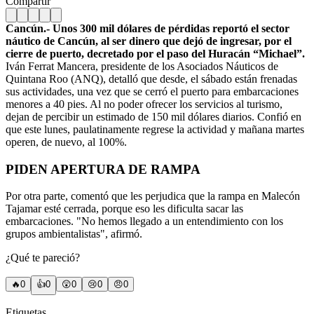
Compartir
Cancún.- Unos 300 mil dólares de pérdidas reportó el sector
náutico de Cancún, al ser dinero que dejó de ingresar, por el
cierre de puerto, decretado por el paso del Huracán “Michael”.
Iván Ferrat Mancera, presidente de los Asociados Náuticos de
Quintana Roo (ANQ), detalló que desde, el sábado están frenadas
sus actividades, una vez que se cerró el puerto para embarcaciones
menores a 40 pies. Al no poder ofrecer los servicios al turismo,
dejan de percibir un estimado de 150 mil dólares diarios. Confió en
que este lunes, paulatinamente regrese la actividad y mañana martes
operen, de nuevo, al 100%.
PIDEN APERTURA DE RAMPA
Por otra parte, comentó que les perjudica que la rampa en Malecón
Tajamar esté cerrada, porque eso les dificulta sacar las
embarcaciones. "No hemos llegado a un entendimiento con los
grupos ambientalistas", afirmó.
¿Qué te pareció?
🔥
0
👍
0
😲
0
😢
0
😠
0
Etiquetas