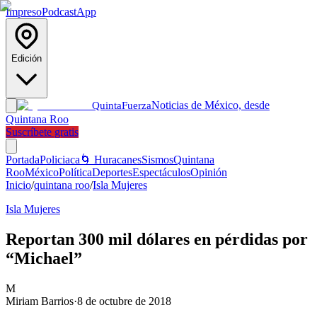
Impreso
Podcast
App
Edición
Noticias de México, desde
Quinta
Fuerza
Quintana Roo
Suscríbete gratis
Portada
Policiaca
🌀 Huracanes
Sismos
Quintana
Roo
México
Política
Deportes
Espectáculos
Opinión
Inicio
/
quintana roo
/
Isla Mujeres
Isla Mujeres
Reportan 300 mil dólares en pérdidas por
“Michael”
M
Miriam Barrios
·
8 de octubre de 2018