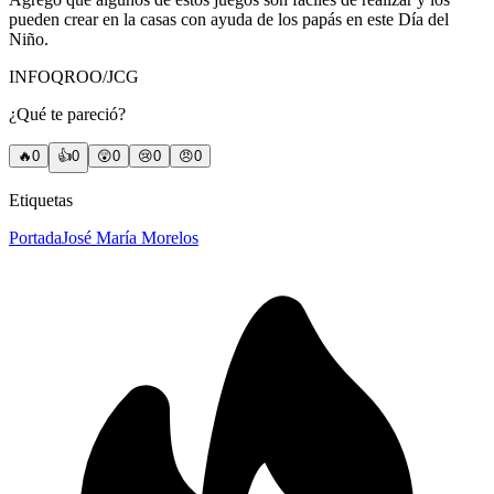
pueden crear en la casas con ayuda de los papás en este Día del
Niño.
INFOQROO/JCG
¿Qué te pareció?
🔥
0
👍
0
😲
0
😢
0
😠
0
Etiquetas
Portada
José María Morelos