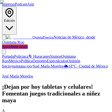
Impreso
Podcast
App
Edición
Noticias de México, desde
Quinta
Fuerza
Quintana Roo
Suscríbete gratis
Portada
Policiaca
🌀 Huracanes
Sismos
Quintana
Roo
México
Política
Deportes
Espectáculos
Opinión
Inicio
/
quintana roo
/
José María Morelos
🌦️
18
°C
·
Ciudad de México
José María Morelos
¡Dejan por hoy tabletas y celulares!
Fomentan juegos tradicionales a niñez
maya
A