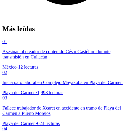
Más leídas
01
Asesinan al creador de contenido César Gastélum durante
transmisión en Culiacán
México
·
12
lecturas
02
Inicia paro laboral en Complejo Mayakoba en Playa del Carmen
Playa del Carmen
·
1,998
lecturas
03
Fallece trabajador de Xcaret en accidente en tramo de Playa del
Carmen a Puerto Morelos
Playa del Carmen
·
623
lecturas
04