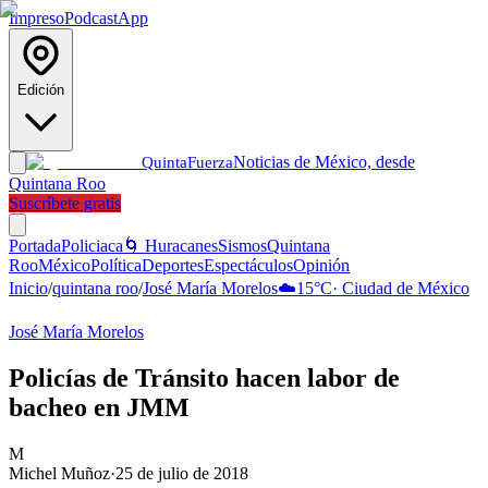
Impreso
Podcast
App
Edición
Noticias de México, desde
Quinta
Fuerza
Quintana Roo
Suscríbete gratis
Portada
Policiaca
🌀 Huracanes
Sismos
Quintana
Roo
México
Política
Deportes
Espectáculos
Opinión
Inicio
/
quintana roo
/
José María Morelos
☁️
15
°C
·
Ciudad de México
José María Morelos
Policías de Tránsito hacen labor de
bacheo en JMM
M
Michel Muñoz
·
25 de julio de 2018