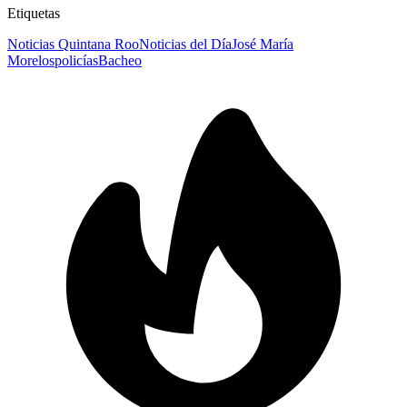
Etiquetas
Noticias Quintana Roo
Noticias del Día
José María
Morelos
policías
Bacheo