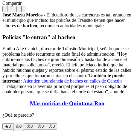
Compartir
José María Morelos
.- El deterioro de las carreteras es tan grande en
el municipio que incluso los policías de Tránsito tienen que hacer
labores de
bacheo
, reconocen autoridades municipales.
Policías "le entran" al bacheo
Emilio Aké Cauich, director de Tránsito Municipal, señaló que este
problema ha sido recurrente en cada final de administración. “Hoy
cubriremos los baches de gran dimensión y hasta donde alcance el
material que solicitamos”, reveló. El jefe policiaco indicó que ha
habido muchas quejas y reportes sobre el pésimo estado de las calles
y por ello es que tomaron cartas en el asunto.
También te puede
interesar:
Atienden abundancia de baches en calles de Cancún
“Trabajamos en la avenida principal porque es el paso obligado de
cualquier persona que se dirija hacia el norte del estado”, abundó.
Más noticias de Quintana Roo
¿Qué te pareció?
🔥
0
👍
0
😲
0
😢
0
😠
0