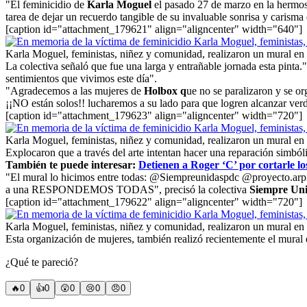
"El feminicidio de
Karla Moguel
el pasado 27 de marzo en la hermos
tarea de dejar un recuerdo tangible de su invaluable sonrisa y carisma
[caption id="attachment_179621" align="aligncenter" width="640"]
Karla Moguel, feministas, niñez y comunidad, realizaron un mural en 
La colectiva señaló que fue una larga y entrañable jornada esta pinta
sentimientos que vivimos este día".
"Agradecemos a las mujeres de
Holbox q
ue no se paralizaron y se or
¡¡NO están solos!! lucharemos a su lado para que logren alcanzar verd
[caption id="attachment_179623" align="aligncenter" width="720"]
Karla Moguel, feministas, niñez y comunidad, realizaron un mural en 
Explocaron que a través del arte intentan hacer una reparación simból
También te puede interesar:
Detienen a Roger ‘C’ por cortarle lo
"El mural lo hicimos entre todas: @Siempreunidaspdc @proyecto.arp
a una RESPONDEMOS TODAS", precisó la colectiva
Siempre Un
[caption id="attachment_179622" align="aligncenter" width="720"]
Karla Moguel, feministas, niñez y comunidad, realizaron un mural en 
Esta organización de mujeres, también realizó recientemente el mura
¿Qué te pareció?
🔥
0
👍
0
😲
0
😢
0
😠
0