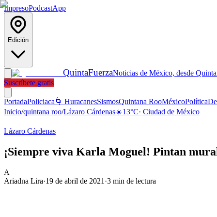
Impreso
Podcast
App
Edición
Quinta
Fuerza
Noticias de México, desde Quint
Suscríbete gratis
Portada
Policiaca
🌀 Huracanes
Sismos
Quintana Roo
México
Política
De
Inicio
/
quintana roo
/
Lázaro Cárdenas
☀️
13
°C
·
Ciudad de México
Lázaro Cárdenas
¡Siempre viva Karla Moguel! Pintan mural
A
Ariadna Lira
·
19 de abril de 2021
·
3
min de lectura