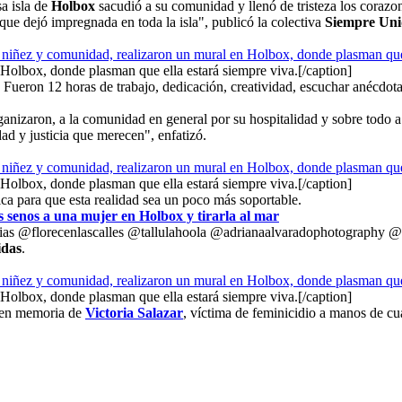
a isla de
Holbox
sacudió a su comunidad y llenó de tristeza los corazon
 que dejó impregnada en toda la isla", publicó la colectiva
Siempre Uni
Holbox, donde plasman que ella estará siempre viva.[/caption]
." Fueron 12 horas de trabajo, dedicación, creatividad, escuchar anécdo
ganizaron, a la comunidad en general por su hospitalidad y sobre todo a
ad y justicia que merecen", enfatizó.
Holbox, donde plasman que ella estará siempre viva.[/caption]
ica para que esta realidad sea un poco más soportable.
s senos a una mujer en Holbox y tirarla al mar
ias @florecenlascalles @tallulahoola @adrianaalvaradophotography @
idas
.
Holbox, donde plasman que ella estará siempre viva.[/caption]
l en memoria de
Victoria Salazar
, víctima de feminicidio a manos de cu