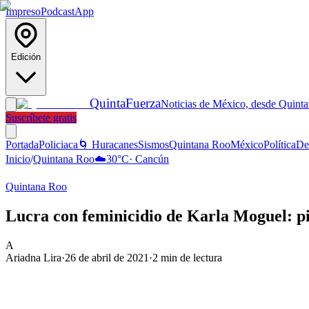
Impreso
Podcast
App
Edición
Quinta
Fuerza
Noticias de México, desde Quint
Suscríbete gratis
Portada
Policiaca
🌀 Huracanes
Sismos
Quintana Roo
México
Política
De
Inicio
/
Quintana Roo
☁️
30
°C
·
Cancún
Quintana Roo
Lucra con feminicidio de Karla Moguel: p
A
Ariadna Lira
·
26 de abril de 2021
·
2
min de lectura