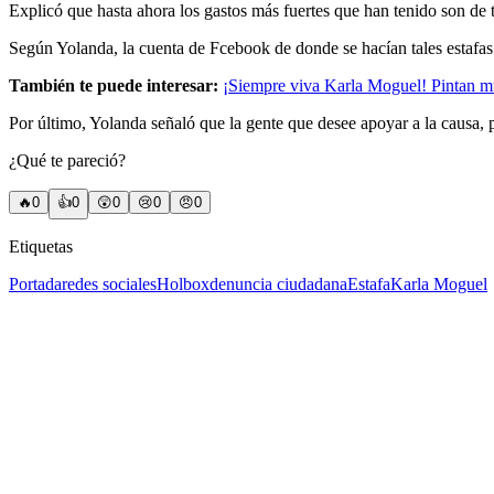
Explicó que hasta ahora los gastos más fuertes que han tenido son de 
Según Yolanda, la cuenta de Fcebook de donde se hacían tales estafas
También te puede interesar:
¡Siempre viva Karla Moguel! Pintan m
Por último, Yolanda señaló que la gente que desee apoyar a la causa,
¿Qué te pareció?
🔥
0
👍
0
😲
0
😢
0
😠
0
Etiquetas
Portada
redes sociales
Holbox
denuncia ciudadana
Estafa
Karla Moguel