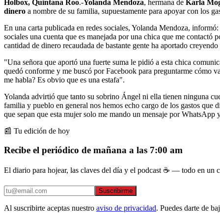
Holbox, Quintana Roo
.-
Yolanda Mendoza
, hermana de
Karla Mog
dinero
a nombre de su familia, supuestamente para apoyar con los gast
En una carta publicada en redes sociales, Yolanda Mendoza, informó: "
sociales una cuenta que es manejada por una chica que me contactó p
cantidad de dinero recaudada de bastante gente ha aportado creyendo 
"Una señora que aportó una fuerte suma le pidió a esta chica comuni
quedó conforme y me buscó por Facebook para preguntarme cómo vamo
me habla? Es obvio que es una estafa".
Yolanda advirtió que tanto su sobrino Ángel ni ella tienen ninguna cu
familia y pueblo en general nos hemos echo cargo de los gastos que dí
que sepan que esta mujer solo me mando un mensaje por WhatsApp y de
📰 Tu edición de hoy
Recibe el periódico de mañana a las 7:00 am
El diario para hojear, las claves del día y el podcast ☕ — todo en un co
Suscribirme
Al suscribirte aceptas nuestro
aviso de privacidad
. Puedes darte de ba