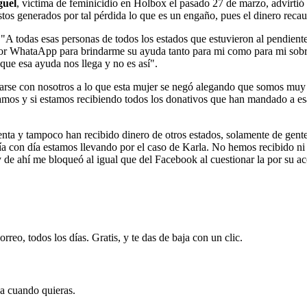
uel
, víctima de feminicidio en Holbox el pasado 27 de marzo, advirtió
os generados por tal pérdida lo que es un engaño, pues el dinero recau
A todas esas personas de todos los estados que estuvieron al pendiente 
or WhataApp para brindarme su ayuda tanto para mi como para mi sobrin
que esa ayuda nos llega y no es así".
carse con nosotros a lo que esta mujer se negó alegando que somos muy
s y si estamos recibiendo todos los donativos que han mandado a esa
enta y tampoco han recibido dinero de otros estados, solamente de gente
a con día estamos llevando por el caso de Karla. No hemos recibido ni 
 ahí me bloqueó al igual que del Facebook al cuestionar la por su ac
rreo, todos los días. Gratis, y te das de baja con un clic.
ja cuando quieras.