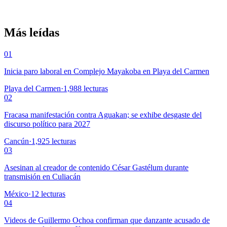
Más leídas
01
Inicia paro laboral en Complejo Mayakoba en Playa del Carmen
Playa del Carmen
·
1,988
lecturas
02
Fracasa manifestación contra Aguakan; se exhibe desgaste del
discurso político para 2027
Cancún
·
1,925
lecturas
03
Asesinan al creador de contenido César Gastélum durante
transmisión en Culiacán
México
·
12
lecturas
04
Videos de Guillermo Ochoa confirman que danzante acusado de