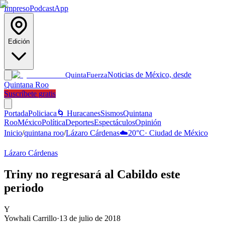
Impreso
Podcast
App
Edición
Noticias de México, desde
Quinta
Fuerza
Quintana Roo
Suscríbete gratis
Portada
Policiaca
🌀 Huracanes
Sismos
Quintana
Roo
México
Política
Deportes
Espectáculos
Opinión
Inicio
/
quintana roo
/
Lázaro Cárdenas
☁️
20
°C
·
Ciudad de México
Lázaro Cárdenas
Triny no regresará al Cabildo este
periodo
Y
Yowhali Carrillo
·
13 de julio de 2018