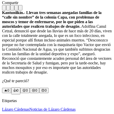
Compartir
Kantunilkín.- Llevan tres semanas anegadas familias de la
“calle sin nombre” de la colonia Capa, con problemas de
moscos y temor de enfermarse, por lo que piden a las
autoridades que realicen trabajos de desagüe.
Adolfina Canul
Cetzal, denunció que desde las lluvias de hace más de 20 días, viven
con la calle totalmente anegada, lo que es un foco infeccioso, en
especial porque allí flotan incluso animales muertos.
“Desconozco
porque no fue contemplada con la maquinaria tipo Vactor que envió
la Comisión Nacional de Agua, ya que también sufrimos desgracias
como las familias de la unidad deportiva y expo”, aseguró.
Reconoció que constantemente acuden personal del área de vectores
de la Secretaria de Salud y fumigan, pero por la tarde-noche, hay
muchos mosquitos y por eso es importarte que las autoridades
realicen trabajos de desagüe.
¿Qué te pareció?
🔥
0
👍
0
😲
0
😢
0
😠
0
Etiquetas
Lázaro Cárdenas
Noticias de Lázaro Cárdenas