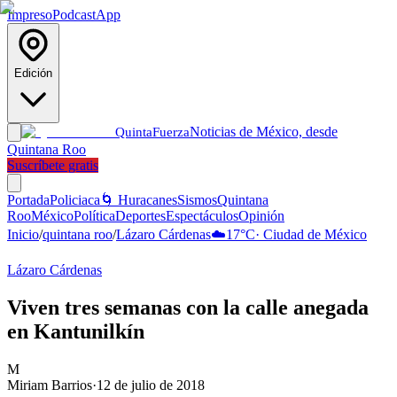
Impreso
Podcast
App
Edición
Noticias de México, desde
Quinta
Fuerza
Quintana Roo
Suscríbete gratis
Portada
Policiaca
🌀 Huracanes
Sismos
Quintana
Roo
México
Política
Deportes
Espectáculos
Opinión
Inicio
/
quintana roo
/
Lázaro Cárdenas
☁️
17
°C
·
Ciudad de México
Lázaro Cárdenas
Viven tres semanas con la calle anegada
en Kantunilkín
M
Miriam Barrios
·
12 de julio de 2018