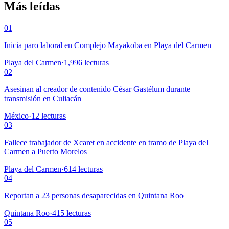
Más leídas
01
Inicia paro laboral en Complejo Mayakoba en Playa del Carmen
Playa del Carmen
·
1,996
lecturas
02
Asesinan al creador de contenido César Gastélum durante
transmisión en Culiacán
México
·
12
lecturas
03
Fallece trabajador de Xcaret en accidente en tramo de Playa del
Carmen a Puerto Morelos
Playa del Carmen
·
614
lecturas
04
Reportan a 23 personas desaparecidas en Quintana Roo
Quintana Roo
·
415
lecturas
05