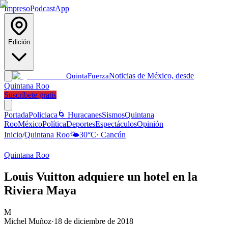
Impreso
Podcast
App
Edición
Noticias de México, desde
Quinta
Fuerza
Quintana Roo
Suscríbete gratis
Portada
Policiaca
🌀 Huracanes
Sismos
Quintana
Roo
México
Política
Deportes
Espectáculos
Opinión
Inicio
/
Quintana Roo
🌤️
30
°C
·
Cancún
Quintana Roo
Louis Vuitton adquiere un hotel en la
Riviera Maya
M
Michel Muñoz
·
18 de diciembre de 2018