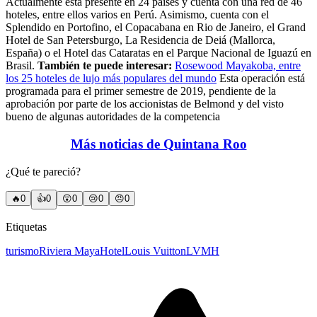
Actualmente está presente en 24 países y cuenta con una red de 46
hoteles, entre ellos varios en Perú. Asimismo, cuenta con el
Splendido en Portofino, el Copacabana en Rio de Janeiro, el Grand
Hotel de San Petersburgo, La Residencia de Deiá (Mallorca,
España) o el Hotel das Cataratas en el Parque Nacional de Iguazú en
Brasil.
También te puede interesar:
Rosewood Mayakoba, entre
los 25 hoteles de lujo más populares del mundo
Esta operación está
programada para el primer semestre de 2019, pendiente de la
aprobación por parte de los accionistas de Belmond y del visto
bueno de algunas autoridades de la competencia
Más noticias de Quintana Roo
¿Qué te pareció?
🔥
0
👍
0
😲
0
😢
0
😠
0
Etiquetas
turismo
Riviera Maya
Hotel
Louis Vuitton
LVMH