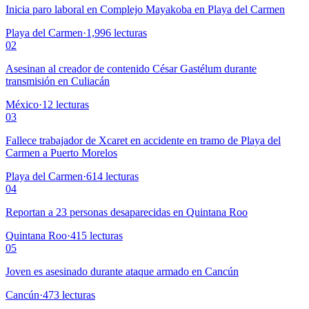
Inicia paro laboral en Complejo Mayakoba en Playa del Carmen
Playa del Carmen
·
1,996
lecturas
02
Asesinan al creador de contenido César Gastélum durante
transmisión en Culiacán
México
·
12
lecturas
03
Fallece trabajador de Xcaret en accidente en tramo de Playa del
Carmen a Puerto Morelos
Playa del Carmen
·
614
lecturas
04
Reportan a 23 personas desaparecidas en Quintana Roo
Quintana Roo
·
415
lecturas
05
Joven es asesinado durante ataque armado en Cancún
Cancún
·
473
lecturas