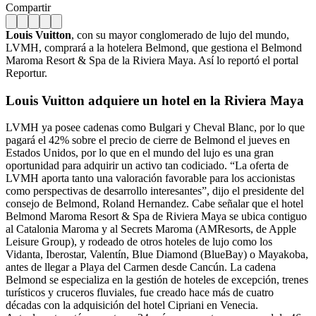
Compartir
Louis Vuitton
, con su mayor conglomerado de lujo del mundo,
LVMH, comprará a la hotelera Belmond, que gestiona el Belmond
Maroma Resort & Spa de la Riviera Maya. Así lo reportó el portal
Reportur.
Louis Vuitton adquiere un hotel en la Riviera Maya
LVMH ya posee cadenas como Bulgari y Cheval Blanc, por lo que
pagará el 42% sobre el precio de cierre de Belmond el jueves en
Estados Unidos, por lo que en el mundo del lujo es una gran
oportunidad para adquirir un activo tan codiciado. “La oferta de
LVMH aporta tanto una valoración favorable para los accionistas
como perspectivas de desarrollo interesantes”, dijo el presidente del
consejo de Belmond, Roland Hernandez. Cabe señalar que el hotel
Belmond Maroma Resort & Spa de Riviera Maya se ubica contiguo
al Catalonia Maroma y al Secrets Maroma (AMResorts, de Apple
Leisure Group), y rodeado de otros hoteles de lujo como los
Vidanta, Iberostar, Valentín, Blue Diamond (BlueBay) o Mayakoba,
antes de llegar a Playa del Carmen desde Cancún. La cadena
Belmond se especializa en la gestión de hoteles de excepción, trenes
turísticos y cruceros fluviales, fue creado hace más de cuatro
décadas con la adquisición del hotel Cipriani en Venecia.