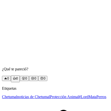
¿Qué te pareció?
🔥
0
👍
0
😲
0
😢
0
😠
0
Etiquetas
Chetumal
noticias de Chetumal
Protección Animal
#LordMataPerros