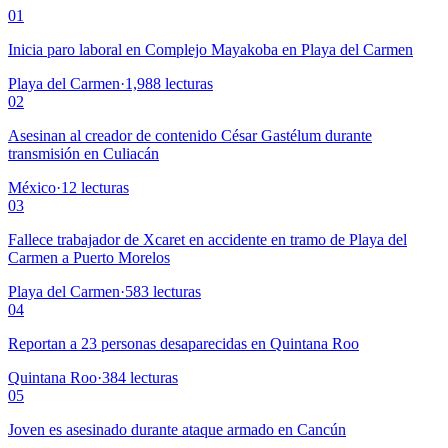
01
Inicia paro laboral en Complejo Mayakoba en Playa del Carmen
Playa del Carmen
·
1,988
lecturas
02
Asesinan al creador de contenido César Gastélum durante
transmisión en Culiacán
México
·
12
lecturas
03
Fallece trabajador de Xcaret en accidente en tramo de Playa del
Carmen a Puerto Morelos
Playa del Carmen
·
583
lecturas
04
Reportan a 23 personas desaparecidas en Quintana Roo
Quintana Roo
·
384
lecturas
05
Joven es asesinado durante ataque armado en Cancún