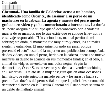
Compartir
Chetumal.- Una familia de Calderitas acusa a un hombre,
identificado como Óscar S., de asesinar a su perro de un
machetazo en la cabeza. La agonía y muerte del perro quedó
grabada en video y ya ha conmocionado a internautas.
La dueña
del perro asegura que su hijo quedó desconsolado por la violenta
muerte de su mascota, por lo que exige que se aplique la ley contra
el salvaje responsable. "Un vecino loco, mato al perrito de mi
sobrino; sin duda, el momento fue muy duro y cruel, los animales
sienten y entienden. El niño sigue llorando sin parar porque
presenció el acto”, escribió la mujer en una publicación acompañada
de dos videos; en uno el perro, herido en la cabeza, apenas se mueve
mientras su dueño lo acaricia en sus momentos finales; en el otro, el
animal sin vida es envuelto en una bolsa negra. Según la
denunciante, Óscar S. es su vecino y se dedica a vender cochinita,
en Calderitas. El relato de la mujer asegura que en otras ocasiones
han visto que este sujeto ha matado perros y los arrastra hacia su
predio. Los dueños del perro señalaron que la policía les recomendó
denunciar el hecho en la Fiscalía General del Estado pues se trata de
un delito de maltrato animal.