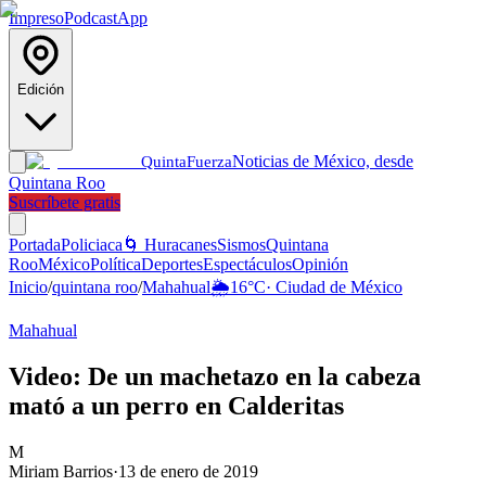
Impreso
Podcast
App
Edición
Noticias de México, desde
Quinta
Fuerza
Quintana Roo
Suscríbete gratis
Portada
Policiaca
🌀 Huracanes
Sismos
Quintana
Roo
México
Política
Deportes
Espectáculos
Opinión
Inicio
/
quintana roo
/
Mahahual
🌦️
16
°C
·
Ciudad de México
Mahahual
Video: De un machetazo en la cabeza
mató a un perro en Calderitas
M
Miriam Barrios
·
13 de enero de 2019