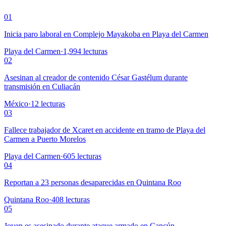
01
Inicia paro laboral en Complejo Mayakoba en Playa del Carmen
Playa del Carmen
·
1,994
lecturas
02
Asesinan al creador de contenido César Gastélum durante
transmisión en Culiacán
México
·
12
lecturas
03
Fallece trabajador de Xcaret en accidente en tramo de Playa del
Carmen a Puerto Morelos
Playa del Carmen
·
605
lecturas
04
Reportan a 23 personas desaparecidas en Quintana Roo
Quintana Roo
·
408
lecturas
05
Joven es asesinado durante ataque armado en Cancún