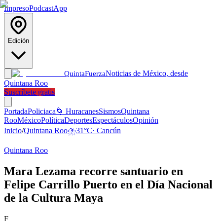
Impreso
Podcast
App
Edición
Noticias de México, desde
Quinta
Fuerza
Quintana Roo
Suscríbete gratis
Portada
Policiaca
🌀 Huracanes
Sismos
Quintana
Roo
México
Política
Deportes
Espectáculos
Opinión
Inicio
/
Quintana Roo
⛈️
31
°C
·
Cancún
Quintana Roo
Mara Lezama recorre santuario en
Felipe Carrillo Puerto en el Día Nacional
de la Cultura Maya
F