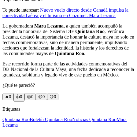
Te puede interesar:
Nuevo vuelo directo desde Canadá impulsa la
conectividad aérea y el turismo en Cozumel: Mara Lezama
La gobernadora
Mara Lezama
, a quien también acompañó la
presidenta honoraria del Sistema DIF
Quintana Roo
, Verónica
Lezama, destacó la importancia de honrar la cultura maya no solo en
fechas conmemorativas, sino de manera permanente, impulsando
acciones que fortalezcan la identidad, la historia y los derechos de
las comunidades mayas de
Quintana Roo
.
Este recorrido forma parte de las actividades conmemorativas del
Día Nacional de la Cultura Maya, una fecha dedicada a reconocer la
grandeza, sabiduría y legado vivo de este pueblo en México.
¿Qué te pareció?
🔥
0
👍
0
😲
0
😢
0
😠
0
Etiquetas
Quintana Roo
Boletín Quintana Roo
Noticias Quintana Roo
Mara
Lezama