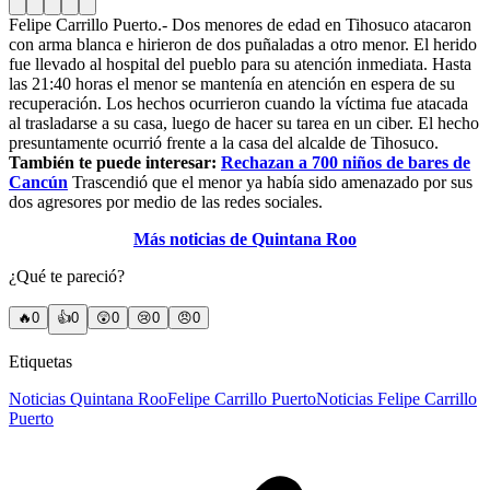
Felipe Carrillo Puerto.- Dos menores de edad en Tihosuco atacaron
con arma blanca e hirieron de dos puñaladas a otro menor. El herido
fue llevado al hospital del pueblo para su atención inmediata. Hasta
las 21:40 horas el menor se mantenía en atención en espera de su
recuperación.
Los hechos ocurrieron cuando la víctima fue atacada
al trasladarse a su casa, luego de hacer su tarea en un ciber. El hecho
presuntamente ocurrió frente a la casa del alcalde de Tihosuco.
También te puede interesar:
Rechazan a 700 niños de bares de
Cancún
Trascendió que el menor ya había sido amenazado por sus
dos agresores por medio de las redes sociales.
Más noticias de Quintana Roo
¿Qué te pareció?
🔥
0
👍
0
😲
0
😢
0
😠
0
Etiquetas
Noticias Quintana Roo
Felipe Carrillo Puerto
Noticias Felipe Carrillo
Puerto