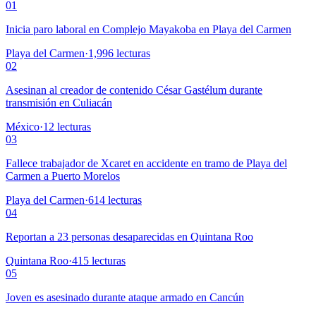
01
Inicia paro laboral en Complejo Mayakoba en Playa del Carmen
Playa del Carmen
·
1,996
lecturas
02
Asesinan al creador de contenido César Gastélum durante
transmisión en Culiacán
México
·
12
lecturas
03
Fallece trabajador de Xcaret en accidente en tramo de Playa del
Carmen a Puerto Morelos
Playa del Carmen
·
614
lecturas
04
Reportan a 23 personas desaparecidas en Quintana Roo
Quintana Roo
·
415
lecturas
05
Joven es asesinado durante ataque armado en Cancún