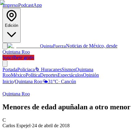
Impreso
Podcast
App
Edición
Noticias de México, desde
Quinta
Fuerza
Quintana Roo
Suscríbete gratis
Portada
Policiaca
🌀 Huracanes
Sismos
Quintana
Roo
México
Política
Deportes
Espectáculos
Opinión
Inicio
/
Quintana Roo
🌤️
31
°C
·
Cancún
Quintana Roo
Menores de edad apuñalan a otro menor
C
Carlos Espejel
·
24 de abril de 2018