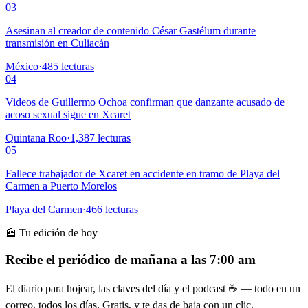
03
Asesinan al creador de contenido César Gastélum durante
transmisión en Culiacán
México
·
485
lecturas
04
Videos de Guillermo Ochoa confirman que danzante acusado de
acoso sexual sigue en Xcaret
Quintana Roo
·
1,387
lecturas
05
Fallece trabajador de Xcaret en accidente en tramo de Playa del
Carmen a Puerto Morelos
Playa del Carmen
·
466
lecturas
📰 Tu edición de hoy
Recibe el periódico de mañana a las 7:00 am
El diario para hojear, las claves del día y el podcast ☕ — todo en un
correo, todos los días. Gratis, y te das de baja con un clic.