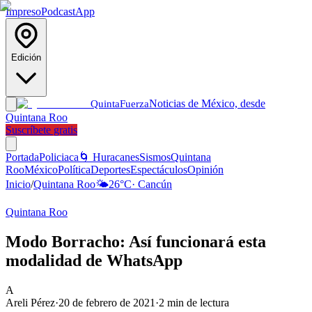
Impreso
Podcast
App
Edición
Noticias de México, desde
Quinta
Fuerza
Quintana Roo
Suscríbete gratis
Portada
Policiaca
🌀 Huracanes
Sismos
Quintana
Roo
México
Política
Deportes
Espectáculos
Opinión
Inicio
/
Quintana Roo
🌤️
26
°C
·
Cancún
Quintana Roo
Modo Borracho: Así funcionará esta
modalidad de WhatsApp
A
Areli Pérez
·
20 de febrero de 2021
·
2
min de lectura