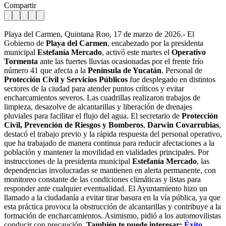
Compartir
Playa del Carmen, Quintana Roo, 17 de marzo de 2026.- El
Gobierno de
Playa del Carmen
, encabezado por la presidenta
municipal
Estefanía Mercado
, activó este martes el
Operativo
Tormenta
ante las fuertes lluvias ocasionadas por el frente frío
número 41 que afecta a la
Península de Yucatán
. Personal de
Protección Civil y Servicios Públicos
fue desplegado en distintos
sectores de la ciudad para atender puntos críticos y evitar
encharcamientos severos. Las cuadrillas realizaron trabajos de
limpieza, desazolve de alcantarillas y liberación de drenajes
pluviales para facilitar el flujo del agua. El secretario de
Protección
Civil, Prevención de Riesgos y Bomberos
,
Darwin Covarrubias
,
destacó el trabajo previo y la rápida respuesta del personal operativo,
que ha trabajado de manera continua para reducir afectaciones a la
población y mantener la movilidad en vialidades principales. Por
instrucciones de la presidenta municipal
Estefanía Mercado
, las
dependencias involucradas se mantienen en alerta permanente, con
monitoreo constante de las condiciones climáticas y listas para
responder ante cualquier eventualidad. El Ayuntamiento hizo un
llamado a la ciudadanía a evitar tirar basura en la vía pública, ya que
esta práctica provoca la obstrucción de alcantarillas y contribuye a la
formación de encharcamientos. Asimismo, pidió a los automovilistas
conducir con precaución.
También te puede interesar:
Éxito