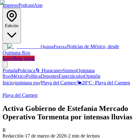
Impreso
Podcast
App
Edición
Noticias de México, desde
Quinta
Fuerza
Quintana Roo
Suscríbete gratis
Portada
Policiaca
🌀 Huracanes
Sismos
Quintana
Roo
México
Política
Deportes
Espectáculos
Opinión
Inicio
/
quintana roo
/
Playa del Carmen
🌤️
28
°C
·
Playa del Carmen
Playa del Carmen
Activa Gobierno de Estefanía Mercado
Operativo Tormenta por intensas lluvias
R
Redacción
·
17 de marzo de 2026
·
2
min de lectura