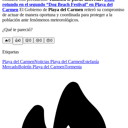
rotundo en el segundo “Dog Beach Festival” en Playa del
Carmen
El Gobierno de
Playa del Carmen
reiteró su compromiso
de actuar de manera oportuna y coordinada para proteger a la
población ante fenómenos meteorológicos.
¿Qué te pareció?
🔥
0
👍
0
😲
0
😢
0
😠
0
Etiquetas
Playa del Carmen
Noticias Playa del Carmen
Estefanía
Mercado
Boletín Playa del Carmen
Tormenta